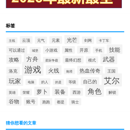
标签
光芒
云顶
元素
元气
剑网
卡丁车
主线
技能
开原
可以通过
小游戏
属性
手机
城堡
方舟
武器
攻略
最终幻想
模式
星际争霸
游戏
火线
热血传奇
洛克
王国
炮塔
艾尔
玩家
自己的
等级
的人
电脑
的是
角色
萝卜
装备
西游
英雄
荣耀
解锁
谷物
账号
跑跑
都是
骑士
猜你想看的文章