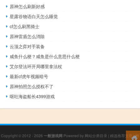
原神怎么刷新好感
星露谷物语白天怎么睡觉
cf怎么刷黑骑士
原神雷盾怎么消除
云顶之弈对手装备
咸鱼什么梗？咸鱼是什么意思什么梗
艾尔登法环开局哪里拿法杖
最新cf虎年视频暗号
原神拍照怎么授权不了
呕吐海盗船长4399游戏
Copyright © 2012 - 2026
一般游戏网
Powered by
网站分类目录
|
精选推荐文章
|
网