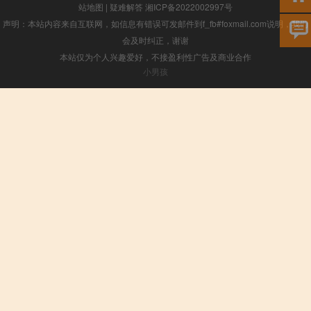
站地图
|
疑难解答
湘ICP备2022002997号
声明：本站内容来自互联网，如信息有错误可发邮件到f_fb#foxmail.com说明，我们
会及时纠正，谢谢
本站仅为个人兴趣爱好，不接盈利性广告及商业合作
小男孩