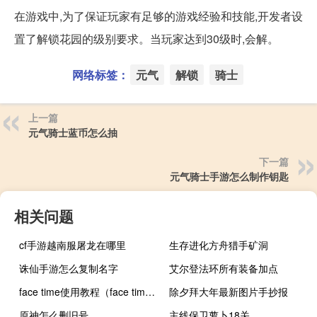
在游戏中,为了保证玩家有足够的游戏经验和技能,开发者设
置了解锁花园的级别要求。当玩家达到30级时,会解。
网络标签：
元气
解锁
骑士
上一篇
元气骑士蓝币怎么抽
下一篇
元气骑士手游怎么制作钥匙
相关问题
cf手游越南服屠龙在哪里
生存进化方舟猎手矿洞
诛仙手游怎么复制名字
艾尔登法环所有装备加点
face time使用教程（face time）
除夕拜大年最新图片手抄报
原神怎么删旧号
主线保卫萝卜18关