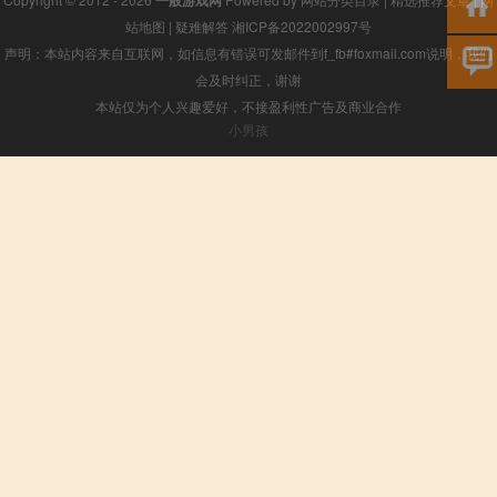
站地图
|
疑难解答
湘ICP备2022002997号
声明：本站内容来自互联网，如信息有错误可发邮件到f_fb#foxmail.com说明，我们
会及时纠正，谢谢
本站仅为个人兴趣爱好，不接盈利性广告及商业合作
小男孩