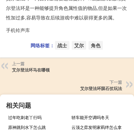
尔登法环是一种能够提升角色属性值的物品,但是如果一次
性加过多,容易导致在后续游戏中难以获得更多的属。
手机铃声库
网络标签：
战士
艾尔
角色
上一篇
艾尔登法环马在哪领
下一篇
艾尔登法环陨石仗玩法
相关问题
过年吃刺老丫行吗
轿车能开空调吗冬天
原神跳到水下怎么跳
云顶之弈发明家羁绊怎么拿