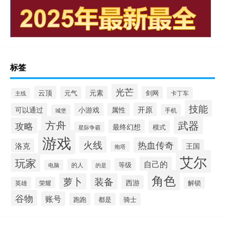
标签
光芒
云顶
元素
元气
剑网
卡丁车
主线
技能
开原
可以通过
小游戏
属性
手机
城堡
方舟
武器
攻略
最终幻想
模式
星际争霸
游戏
火线
热血传奇
洛克
王国
炮塔
艾尔
玩家
自己的
等级
的人
电脑
的是
角色
萝卜
装备
西游
英雄
荣耀
解锁
谷物
账号
跑跑
都是
骑士