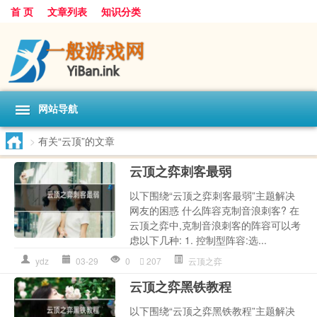
首 页
文章列表
知识分类
网站导航
>
有关“云顶”的文章
云顶之弈刺客最弱
以下围绕“云顶之弈刺客最弱”主题解决
网友的困惑 什么阵容克制音浪刺客? 在
云顶之弈中,克制音浪刺客的阵容可以考
虑以下几种: 1. 控制型阵容:选...
ydz
03-29
0
207
云顶之弈
云顶之弈黑铁教程
以下围绕“云顶之弈黑铁教程”主题解决