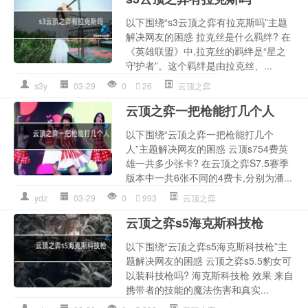
以下围绕“s3云顶之弈有拉克斯吗”主题
解决网友的困惑 拉克丝是什么羁绊? 在
《英雄联盟》中,拉克丝的羁绊是“星之
守护者”。这个羁绊是由拉克丝、...
s3y
03-29
0
26
云顶之弈
云顶之弈一把枪能打几个人
以下围绕“云顶之弈一把枪能打几个
人”主题解决网友的困惑 云顶s754费英
雄一共多少张卡? 在云顶之弈S7.5赛季
版本中一共6张不同的4费卡,分别为潘...
ydz
03-29
0
993
云顶之弈
云顶之弈s5海克斯科技枪
以下围绕“云顶之弈s5海克斯科技枪”主
题解决网友的困惑 云顶之弈s5.5豹女可
以装科技枪吗? 海克斯科技枪 效果 来自
携带者的技能的魔法伤害和真实...