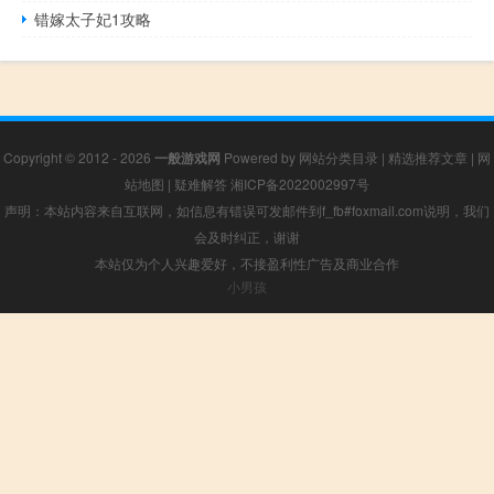
错嫁太子妃1攻略
Copyright © 2012 - 2026
一般游戏网
Powered by
网站分类目录
|
精选推荐文章
|
网
站地图
|
疑难解答
湘ICP备2022002997号
声明：本站内容来自互联网，如信息有错误可发邮件到f_fb#foxmail.com说明，我们
会及时纠正，谢谢
本站仅为个人兴趣爱好，不接盈利性广告及商业合作
小男孩