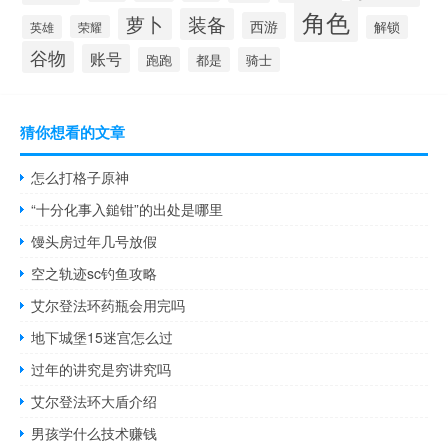
角色
萝卜
装备
西游
英雄
荣耀
解锁
谷物
账号
跑跑
都是
骑士
猜你想看的文章
怎么打格子原神
“十分化事入鎚钳”的出处是哪里
馒头房过年几号放假
空之轨迹sc钓鱼攻略
艾尔登法环药瓶会用完吗
地下城堡15迷宫怎么过
过年的讲究是穷讲究吗
艾尔登法环大盾介绍
男孩学什么技术赚钱