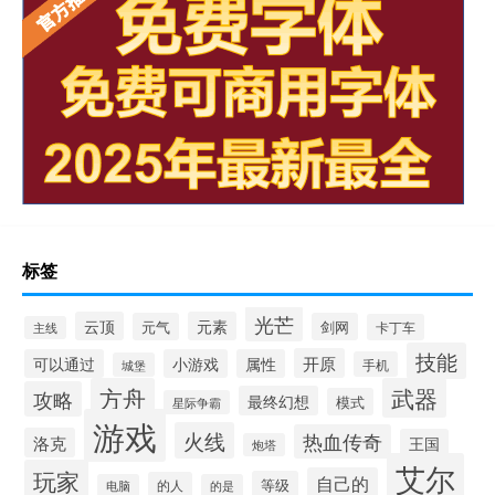
标签
光芒
云顶
元素
元气
剑网
卡丁车
主线
技能
开原
可以通过
小游戏
属性
手机
城堡
方舟
武器
攻略
最终幻想
模式
星际争霸
游戏
火线
热血传奇
洛克
王国
炮塔
艾尔
玩家
自己的
等级
的人
电脑
的是