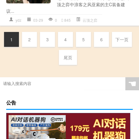
顶之弈中浪客之风亚索的主C装备建
议...
ydz
03-29
0
845
云顶之弈
1
2
3
4
5
6
下一页
尾页
☚
公告