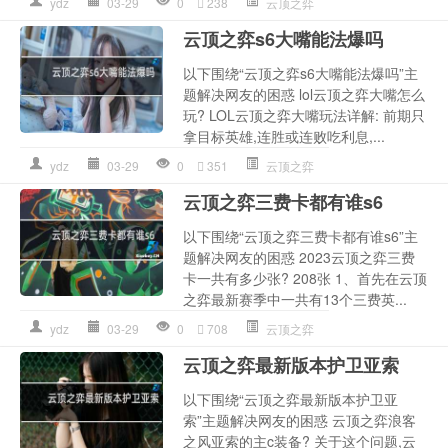
ydz
03-29
0
238
云顶之弈
云顶之弈s6大嘴能法爆吗
以下围绕“云顶之弈s6大嘴能法爆吗”主
题解决网友的困惑 lol云顶之弈大嘴怎么
玩? LOL云顶之弈大嘴玩法详解: 前期只
拿目标英雄,连胜或连败吃利息,...
ydz
03-29
0
351
云顶之弈
云顶之弈三费卡都有谁s6
以下围绕“云顶之弈三费卡都有谁s6”主
题解决网友的困惑 2023云顶之弈三费
卡一共有多少张? 208张 1、首先在云顶
之弈最新赛季中一共有13个三费英...
ydz
03-29
0
708
云顶之弈
云顶之弈最新版本护卫亚索
以下围绕“云顶之弈最新版本护卫亚
索”主题解决网友的困惑 云顶之弈浪客
之风亚索的主c装备? 关于这个问题,云