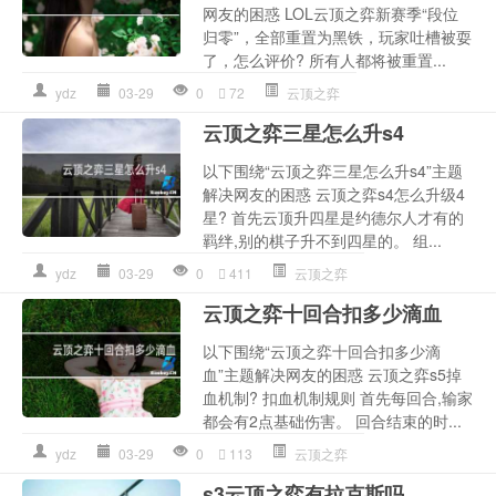
网友的困惑 LOL云顶之弈新赛季“段位
归零”，全部重置为黑铁，玩家吐槽被耍
了，怎么评价? 所有人都将被重置...
ydz
03-29
0
72
云顶之弈
云顶之弈三星怎么升s4
以下围绕“云顶之弈三星怎么升s4”主题
解决网友的困惑 云顶之弈s4怎么升级4
星? 首先云顶升四星是约德尔人才有的
羁绊,别的棋子升不到四星的。 组...
ydz
03-29
0
411
云顶之弈
云顶之弈十回合扣多少滴血
以下围绕“云顶之弈十回合扣多少滴
血”主题解决网友的困惑 云顶之弈s5掉
血机制? 扣血机制规则 首先每回合,输家
都会有2点基础伤害。 回合结束的时...
ydz
03-29
0
113
云顶之弈
s3云顶之弈有拉克斯吗