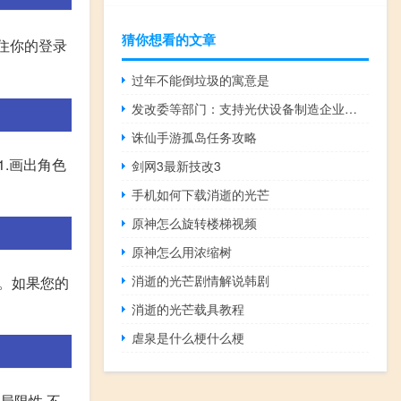
猜你想看的文章
记住你的登录
过年不能倒垃圾的寓意是
发改委等部门：支持光伏设备制造企业通过自主回收、联合回收或委托回收等模式 建立分布式光伏回收体系
诛仙手游孤岛任务攻略
 1.画出角色
剑网3最新技改3
手机如何下载消逝的光芒
原神怎么旋转楼梯视频
原神怎么用浓缩树
消逝的光芒剧情解说韩剧
要。如果您的
消逝的光芒载具教程
虐泉是什么梗什么梗
局限性,不