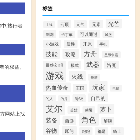
标签
光芒
云顶
元素
元气
中,旅行者
主线
可以通过
剑网
卡丁车
城堡
开原
小游戏
属性
手机
方舟
技能
攻略
星际争霸
武器
最终幻想
洛克
模式
作者的权益。
游戏
火线
炮塔
玩家
热血传奇
王国
电脑
自己的
等级
的人
的是
艾尔
萝卜
英雄
荣耀
官方网站上找
角色
装备
西游
解锁
谷物
账号
跑跑
都是
骑士