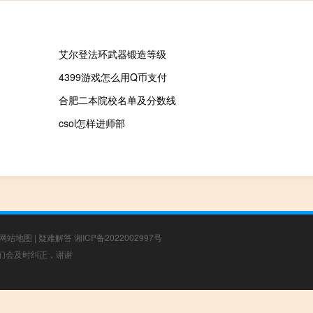
艾尔登法环武器锻造等级
4399游戏怎么用Q币支付
合肥二本院校名单及分数线
csol怎样进师部
网站地图
|
疑难解答
湘ICP备2022002997号
，我们会及时纠正，谢谢