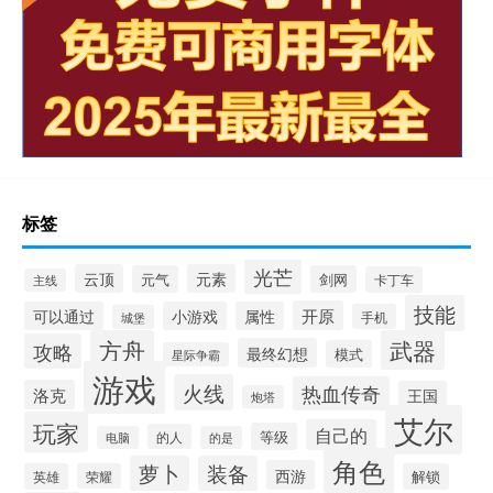
标签
光芒
云顶
元素
元气
剑网
卡丁车
主线
技能
开原
可以通过
小游戏
属性
手机
城堡
方舟
武器
攻略
最终幻想
模式
星际争霸
游戏
火线
热血传奇
洛克
王国
炮塔
艾尔
玩家
自己的
等级
的人
电脑
的是
角色
萝卜
装备
西游
英雄
荣耀
解锁