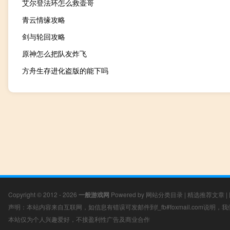
艾尔登法环怎么救壶哥
青云情缘攻略
剑与轮回攻略
原神怎么把队友炸飞
方舟生存进化盗版的能下吗
Copyright © 2012 - 2026
一般游戏网
Powered by
网站分类目录
|
精选推荐文章
|
声明：本站内容来自互联网，如信息有错误可发邮件到f_fb#foxmail.com说明
本站仅为个人兴趣爱好，不接盈利性广告及商业合作