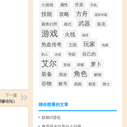
开原
小游戏
属性
手机
方舟
技能
攻略
星际争霸
武器
最终幻想
洛克
模式
游戏
火线
炮塔
玩家
热血传奇
王国
电脑
自己的
等级
的人
的是
艾尔
萝卜
英雄
荣耀
角色
装备
西游
解锁
谷物
账号
跑跑
都是
骑士
下一篇
维修论坛）
猜你想看的文章
妖姬cf进化
春节回乡注意什么问题