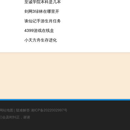
至诚学院本科是几本
剑网3绿林在哪里开
诛仙记手游生肖任务
4399游戏在线盒
小天方舟生存进化
网站地图
|
疑难解答
湘ICP备2022002997号
，我们会及时纠正，谢谢