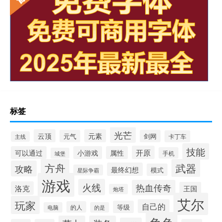
标签
光芒
云顶
元素
元气
剑网
卡丁车
主线
技能
开原
可以通过
小游戏
属性
手机
城堡
方舟
武器
攻略
最终幻想
模式
星际争霸
游戏
火线
热血传奇
洛克
王国
炮塔
艾尔
玩家
自己的
等级
的人
电脑
的是