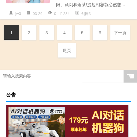
阳、藏剑和蓬莱!提起相忘就必然想...
jw3
03-29
0
234
剑网3
1
2
3
4
5
6
下一页
尾页
☚
公告