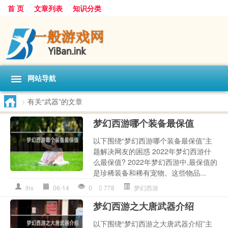
首 页
文章列表
知识分类
网站导航
>
有关“武器”的文章
梦幻西游哪个装备最保值
以下围绕“梦幻西游哪个装备最保值”主
题解决网友的困惑 2022年梦幻西游什
么最保值? 2022年梦幻西游中,最保值的
是珍稀装备和稀有宠物。这些物品...
lhx
06-14
0
778
梦幻西游
梦幻西游之大唐武器介绍
以下围绕“梦幻西游之大唐武器介绍”主