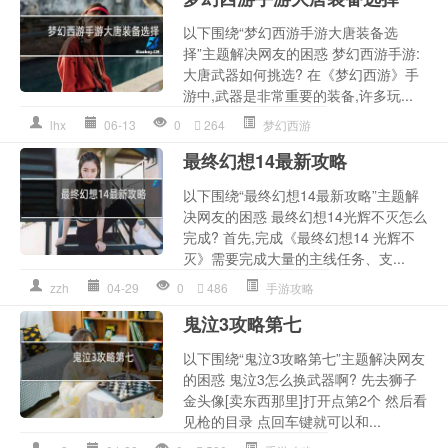
以下围绕“梦幻西游手游大唐装备选
择”主题解决网友的困惑 梦幻西游手游:
大唐武器如何挑选? 在《梦幻西游》手
游中,武器是非常重要的装备,许多玩...
lhx
06-13
0
264
梦幻西游
最终幻想14最新攻略
以下围绕“最终幻想14最新攻略”主题解
决网友的困惑 最终幻想14光辉不灭怎么
完成? 首先,完成《最终幻想14 光辉不
灭》需要完成大量的主线任务、支...
zzh
04-29
0
486
手游攻略
鬼泣3攻略第七
以下围绕“鬼泣3攻略第七”主题解决网友
的困惑 鬼泣3怎么换武器啊? 先去狮子
金头像[卖东西那里]打开点第2个 然后看
见枪的目录 点回车键就可以和...