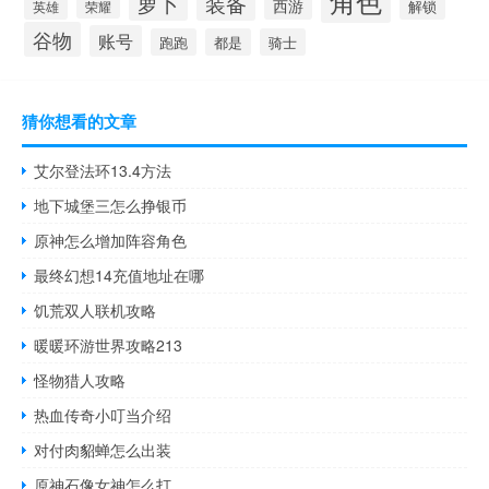
角色
萝卜
装备
西游
英雄
荣耀
解锁
谷物
账号
跑跑
都是
骑士
猜你想看的文章
艾尔登法环13.4方法
地下城堡三怎么挣银币
原神怎么增加阵容角色
最终幻想14充值地址在哪
饥荒双人联机攻略
暖暖环游世界攻略213
怪物猎人攻略
热血传奇小叮当介绍
对付肉貂蝉怎么出装
原神石像女神怎么打