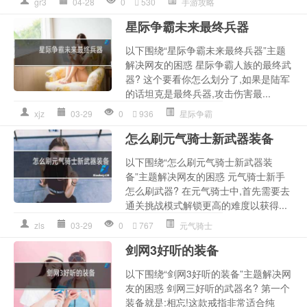
gr3
04-28
0
530
手游攻略
星际争霸未来最终兵器
以下围绕“星际争霸未来最终兵器”主题
解决网友的困惑 星际争霸人族的最终武
器? 这个要看你怎么划分了,如果是陆军
的话坦克是最终兵器,攻击伤害最...
xjz
03-29
0
936
星际争霸
怎么刷元气骑士新武器装备
以下围绕“怎么刷元气骑士新武器装
备”主题解决网友的困惑 元气骑士新手
怎么刷武器? 在元气骑士中,首先需要去
通关挑战模式解锁更高的难度以获得...
zls
03-29
0
767
元气骑士
剑网3好听的装备
以下围绕“剑网3好听的装备”主题解决网
友的困惑 剑网三好听的武器名? 第一个
装备就是:相忘!这款戒指非常适合纯