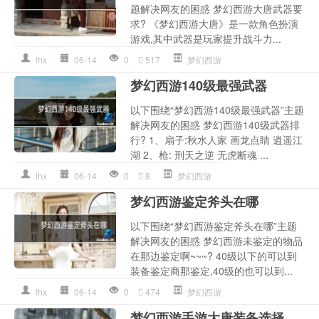
题解决网友的困惑 梦幻西游大唐武器要
求? 《梦幻西游大唐》是一款角色扮演
游戏,其中武器是玩家提升战斗力...
lhx
06-14
0
517
梦幻西游
梦幻西游140级最强武器
以下围绕“梦幻西游140级最强武器”主题
解决网友的困惑 梦幻西游140级武器排
行? 1、扇子:秋水人家 画龙点睛 逍遥江
湖 2、枪: 刑天之逆 无虎断魂 ...
lhx
06-14
0
8
梦幻西游
梦幻西游鉴定斧头在哪
以下围绕“梦幻西游鉴定斧头在哪”主题
解决网友的困惑 梦幻西游未鉴定的物品
在那边鉴定啊~~~? 40级以下的可以到
装备鉴定商那鉴定,40级的也可以到...
lhx
06-14
0
474
梦幻西游
梦幻西游手游大唐装备选择