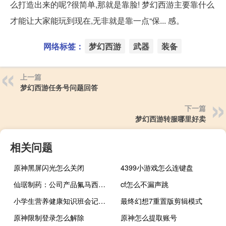
么打造出来的呢?很简单,那就是靠脸! 梦幻西游主要靠什么
才能让大家能玩到现在,无非就是靠一点“保... 感。
网络标签：
梦幻西游
武器
装备
上一篇
梦幻西游任务号问题回答
下一篇
梦幻西游转服哪里好卖
相关问题
原神黑屏闪光怎么关闭
4399小游戏怎么连键盘
仙琚制药：公司产品氟马西尼注射液拟中选第九批全国药品集中采购
cf怎么不漏声跳
小学生营养健康知识班会记录（小学生营养健康知识）
最终幻想7重置版剪辑模式
原神限制登录怎么解除
原神怎么提取账号