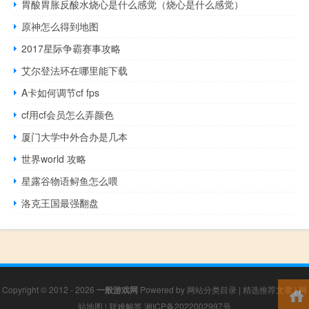
胃酸胃胀反酸水烧心是什么感觉（烧心是什么感觉）
原神怎么得到地图
2017星际争霸赛事攻略
艾尔登法环在哪里能下载
A卡如何调节cf fps
cf用cf会员怎么弄颜色
厦门大学中外合办是几本
世界world 攻略
星露谷物语鲟鱼怎么喂
洛克王国最强翻盘
Copyright © 2012 - 2026
一般游戏网
Powered by
网站分类目录
|
精选推荐文章
|
网
站地图
|
疑难解答
湘ICP备2022002997号