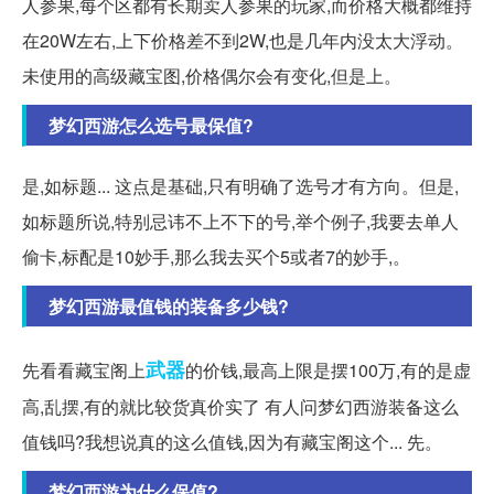
人参果,每个区都有长期卖人参果的玩家,而价格大概都维持
在20W左右,上下价格差不到2W,也是几年内没太大浮动。
未使用的高级藏宝图,价格偶尔会有变化,但是上。
梦幻西游怎么选号最保值?
是,如标题... 这点是基础,只有明确了选号才有方向。但是,
如标题所说,特别忌讳不上不下的号,举个例子,我要去单人
偷卡,标配是10妙手,那么我去买个5或者7的妙手,。
梦幻西游最值钱的装备多少钱?
武器
先看看藏宝阁上
的价钱,最高上限是摆100万,有的是虚
高,乱摆,有的就比较货真价实了 有人问梦幻西游装备这么
值钱吗?我想说真的这么值钱,因为有藏宝阁这个... 先。
梦幻西游为什么保值?