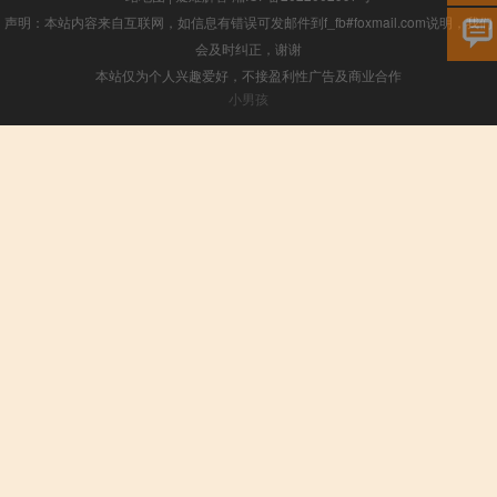
声明：本站内容来自互联网，如信息有错误可发邮件到f_fb#foxmail.com说明，我们
会及时纠正，谢谢
本站仅为个人兴趣爱好，不接盈利性广告及商业合作
小男孩