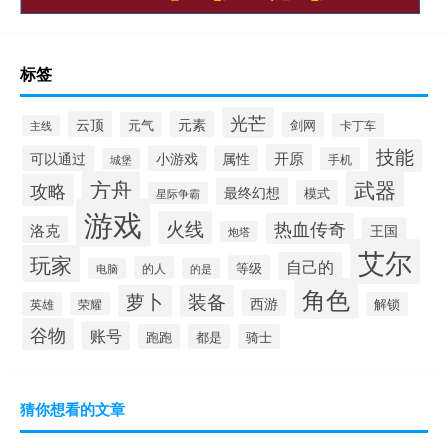
标签
光芒
云顶
元素
元气
剑网
卡丁车
主线
技能
开原
可以通过
小游戏
属性
手机
城堡
方舟
武器
攻略
最终幻想
模式
星际争霸
游戏
火线
热血传奇
洛克
王国
炮塔
艾尔
玩家
自己的
等级
的人
电脑
的是
角色
萝卜
装备
西游
英雄
荣耀
解锁
谷物
账号
跑跑
都是
骑士
猜你想看的文章