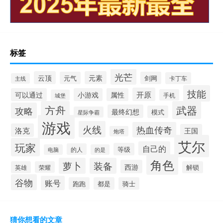
标签
光芒
云顶
元素
元气
剑网
卡丁车
主线
技能
开原
可以通过
小游戏
属性
手机
城堡
方舟
武器
攻略
最终幻想
模式
星际争霸
游戏
火线
热血传奇
洛克
王国
炮塔
艾尔
玩家
自己的
等级
的人
电脑
的是
角色
萝卜
装备
西游
英雄
荣耀
解锁
谷物
账号
跑跑
都是
骑士
猜你想看的文章