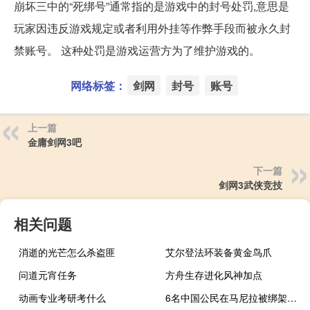
崩坏三中的“死绑号”通常指的是游戏中的封号处罚,意思是
玩家因违反游戏规定或者利用外挂等作弊手段而被永久封
禁账号。 这种处罚是游戏运营方为了维护游戏的。
网络标签：
剑网
封号
账号
上一篇
金庸剑网3吧
下一篇
剑网3武侠竞技
相关问题
消逝的光芒怎么杀盗匪
艾尔登法环装备黄金鸟爪
问道元宵任务
方舟生存进化风神加点
动画专业考研考什么
6名中国公民在马尼拉被绑架？外交部回应 到底什么情况呢