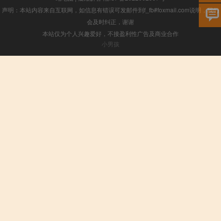
声明：本站内容来自互联网，如信息有错误可发邮件到f_fb#foxmail.com说明，我们
会及时纠正，谢谢
本站仅为个人兴趣爱好，不接盈利性广告及商业合作
小男孩