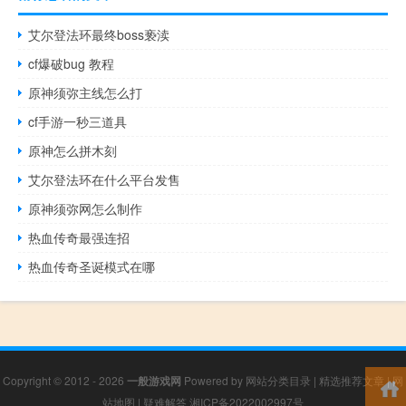
艾尔登法环最终boss亵渎
cf爆破bug 教程
原神须弥主线怎么打
cf手游一秒三道具
原神怎么拼木刻
艾尔登法环在什么平台发售
原神须弥网怎么制作
热血传奇最强连招
热血传奇圣诞模式在哪
Copyright © 2012 - 2026
一般游戏网
Powered by
网站分类目录
|
精选推荐文章
|
网
站地图
|
疑难解答
湘ICP备2022002997号