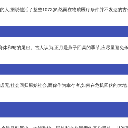
的人,据说他活了整整1072岁,然而在物质医疗条件并不发达的古
的身体和蛇的尾巴。古人认为,正月是燕子回巢的季节,应尽量避免
于虚无,社会回归原始社会,而你作为幸存者,如何在危机四伏的大
个涉及到历史、地缘政治、民族和文化因素的复杂问题。 从军事