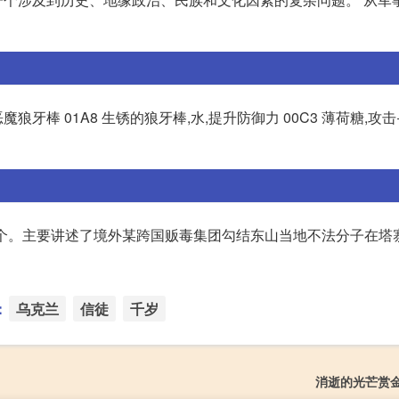
恶魔狼牙棒 01A8 生锈的狼牙棒,水,提升防御力 00C3 薄荷糖,攻击+
有一个。主要讲述了境外某跨国贩毒集团勾结东山当地不法分子在塔
：
乌克兰
信徒
千岁
消逝的光芒赏