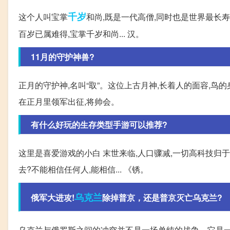
千岁
这个人叫宝掌
和尚,既是一代高僧,同时也是世界最长寿
百岁已属难得,宝掌千岁和尚... 汉。
11月的守护神兽?
正月的守护神,名叫“取”。这位上古月神,长着人的面容,鸟
在正月里领军出征,将帅会。
有什么好玩的生存类型手游可以推荐?
这里是喜爱游戏的小白 末世来临,人口骤减,一切高科技归
去?不能相信任何人,能相信... 《锈。
乌克兰
俄军大进攻!
除掉普京，还是普京灭亡乌克兰?
乌克兰与俄罗斯之间的冲突并不是一场单纯的战争。它是一