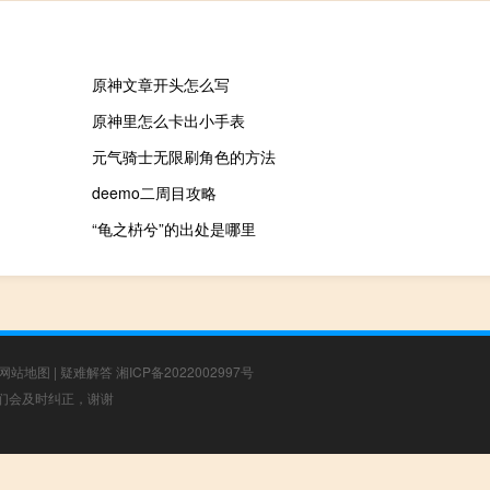
原神文章开头怎么写
原神里怎么卡出小手表
元气骑士无限刷角色的方法
deemo二周目攻略
“龟之枿兮”的出处是哪里
网站地图
|
疑难解答
湘ICP备2022002997号
，我们会及时纠正，谢谢