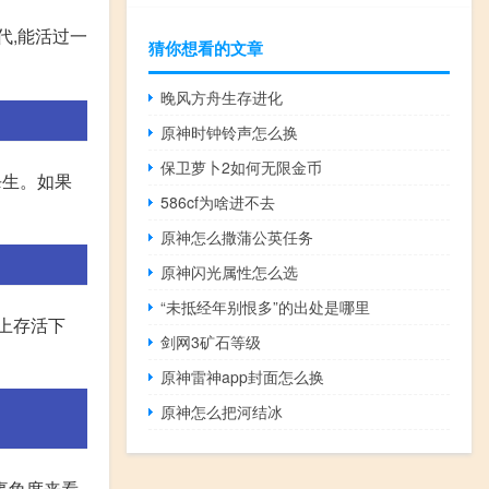
代,能活过一
猜你想看的文章
晚风方舟生存进化
原神时钟铃声怎么换
保卫萝卜2如何无限金币
杀生。如果
586cf为啥进不去
原神怎么撒蒲公英任务
原神闪光属性怎么选
“未抵经年别恨多”的出处是哪里
地上存活下
剑网3矿石等级
原神雷神app封面怎么换
原神怎么把河结冰
角度来看,