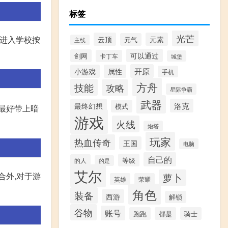
标签
光芒
 进入学校按
云顶
元素
元气
主线
可以通过
剑网
卡丁车
城堡
开原
小游戏
属性
手机
方舟
技能
攻略
星际争霸
武器
最终幻想
洛克
模式
关最好带上暗
游戏
火线
炮塔
玩家
热血传奇
王国
电脑
自己的
等级
的人
的是
艾尔
合外,对于游
萝卜
英雄
荣耀
角色
装备
西游
解锁
谷物
账号
跑跑
都是
骑士