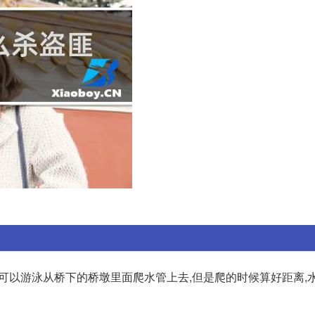
不过可以游泳从桥下的桥墩里面爬水管上去,但是爬的时候算好距离,