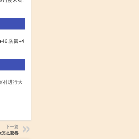
46,防御+4
寨村进行大
下一篇
金怎么获得