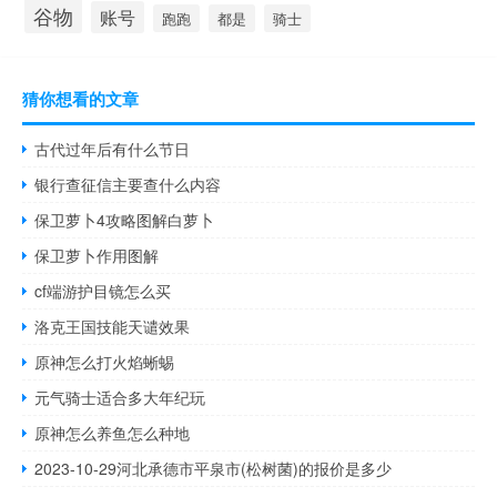
谷物
账号
跑跑
都是
骑士
猜你想看的文章
古代过年后有什么节日
银行查征信主要查什么内容
保卫萝卜4攻略图解白萝卜
保卫萝卜作用图解
cf端游护目镜怎么买
洛克王国技能天谴效果
原神怎么打火焰蜥蜴
元气骑士适合多大年纪玩
原神怎么养鱼怎么种地
2023-10-29河北承德市平泉市(松树菌)的报价是多少