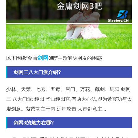
剑网
以下围绕“金庸
3吧”主题解决网友的困惑
剑网三八大门派介绍?
少林、天策、七秀、五毒、唐门、万花、藏剑、纯阳 剑网
三 八大门派: 纯阳 华山纯阳宫,有两大心法,即为紫霞功与太
虚剑意。紫霞功主于内,远程攻击,太虚剑意主...
剑网3的魅力在哪?