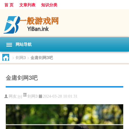
首 页
文章列表
知识分类
网站导航
>
剑网3
>
金庸剑网3吧
金庸剑网3吧
剑网3
网友:
jyj
2024-03-28 10:01:31