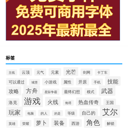
标签
光芒
云顶
元素
元气
剑网
卡丁车
主线
技能
开原
可以通过
小游戏
属性
手机
城堡
方舟
武器
攻略
最终幻想
模式
星际争霸
游戏
火线
热血传奇
洛克
王国
炮塔
艾尔
玩家
自己的
等级
的人
电脑
的是
角色
萝卜
装备
西游
英雄
荣耀
解锁