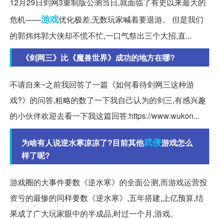
12月29日剑网3重制版公测当日,就面临了有史以来最大的
游戏
危机——
优化极差,无数玩家喊着要退游。 但是我们
的郭炜炜郭大侠却不慌不忙,一口气祭出三个大招,直...
《剑网三》比《魔兽世界》成功的地方在哪?
不请自来~之前我回答了一篇《如何看待剑网三这种游
戏?》的问答,粗略的数了一下我自己认为的剑三,有感兴趣
的小伙伴欢迎去看一下我这篇回答:https://www.wukon...
武侠
为啥有人说逆水寒凉凉了?目前其他
游戏怎么
样了呢?
游戏圈的大事件要数《逆水寒》的全面公测,而游戏运营投
资亏的最惨的同样要数《逆水寒》,五年搭建,上亿预算,结
果成了广大玩家眼中的半成品,时过一个月,游戏。