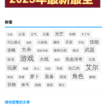
标签
光芒
云顶
元素
元气
剑网
卡丁车
主线
技能
开原
可以通过
小游戏
属性
手机
城堡
方舟
武器
攻略
最终幻想
模式
星际争霸
游戏
火线
热血传奇
洛克
王国
炮塔
艾尔
玩家
自己的
等级
的人
电脑
的是
角色
萝卜
装备
西游
英雄
荣耀
解锁
谷物
账号
跑跑
都是
骑士
猜你想看的文章