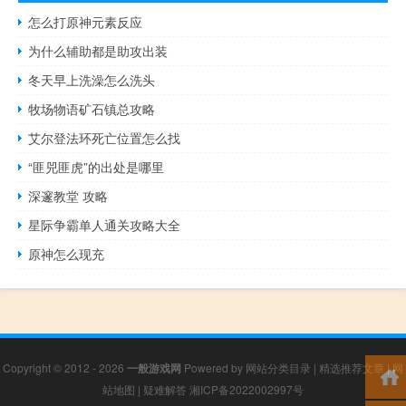
怎么打原神元素反应
为什么辅助都是助攻出装
冬天早上洗澡怎么洗头
牧场物语矿石镇总攻略
艾尔登法环死亡位置怎么找
“匪兕匪虎”的出处是哪里
深邃教堂 攻略
星际争霸单人通关攻略大全
原神怎么现充
Copyright © 2012 - 2026
一般游戏网
Powered by
网站分类目录
|
精选推荐文章
|
网
站地图
|
疑难解答
湘ICP备2022002997号