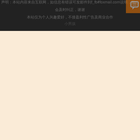
声明：本站内容来自互联网，如信息有错误可发邮件到f_fb#foxmail.com说明，我们
会及时纠正，谢谢
本站仅为个人兴趣爱好，不接盈利性广告及商业合作
小男孩