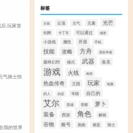
标签
光芒
云顶
元素
元气
主线
戏后,玩家首
可以通过
剑网
卡丁车
城堡
开原
小游戏
属性
手机
方舟
技能
攻略
星际争霸
武器
最终幻想
洛克
模式
游戏
火线
炮塔
元气骑士快
玩家
热血传奇
王国
电脑
自己的
等级
的人
的是
艾尔
萝卜
英雄
荣耀
角色
装备
西游
解锁
谷物
账号
跑跑
都是
骑士
、在我的世界