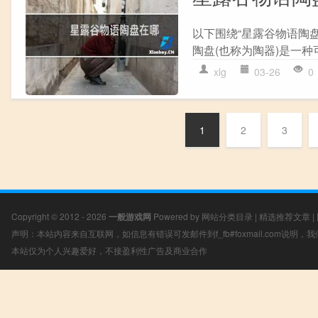
以下围绕“星露谷物语陶盘
陶盘(也称为陶器)是一种
xlg
03-26
0
1
2
3
Copyright © 2012 - 2026
一般游戏网
Powered by
网站分类目录
|
精选推荐文章
|
声明：本站内容来自互联网，如信息有错误可发邮件到f_fb#foxmail.com说明
本站仅为个人兴趣爱好，不接盈利性广告及商业合作