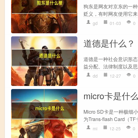
狗东是网友对京东的一种
贬义，有时网友使用它来
gd
01-03
0
道德是什么？
道德是一种社会意识形态
益分配、法律制度以及思
dd
12-27
0
micro卡是什
Micro SD卡是一种极
为Trans-flash Ca
mi
12-25
0