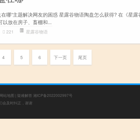
在哪”主题解决网友的困惑 星露谷物语陶盘怎么获得? 在《星露
可以放在房子、畜棚和...
221
星露谷物语
4
5
6
下一页
尾页
网站地图
|
疑难解答
湘ICP备2022002997号
，我们会及时纠正，谢谢