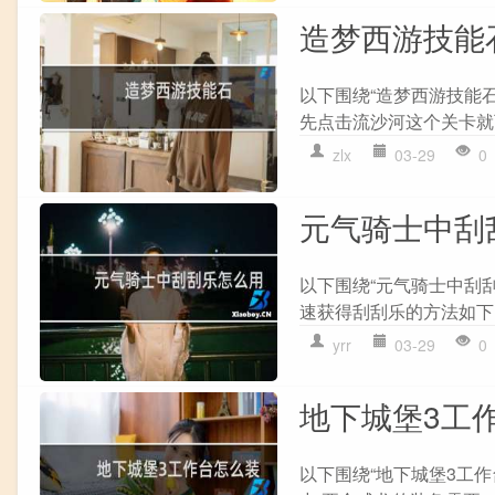
造梦西游技能
以下围绕“造梦西游技能石
先点击流沙河这个关卡就可以
zlx
03-29
0
元气骑士中刮
以下围绕“元气骑士中刮
速获得刮刮乐的方法如下: 
yrr
03-29
0
地下城堡3工
以下围绕“地下城堡3工作