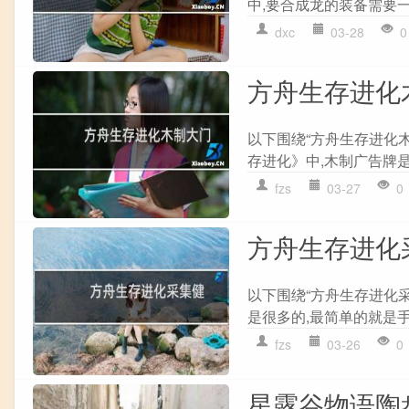
中,要合成龙的装备需要一
dxc
03-28
0
方舟生存进化
以下围绕“方舟生存进化木
存进化》中,木制广告牌是一
fzs
03-27
0
方舟生存进化
以下围绕“方舟生存进化采
是很多的,最简单的就是手动
fzs
03-26
0
星露谷物语陶