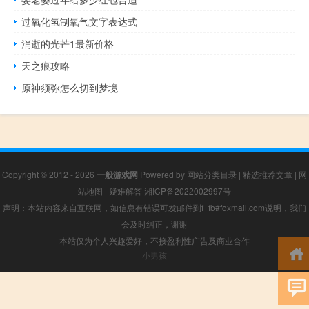
过氧化氢制氧气文字表达式
消逝的光芒1最新价格
天之痕攻略
原神须弥怎么切到梦境
Copyright © 2012 - 2026
一般游戏网
Powered by
网站分类目录
|
精选推荐文章
|
网
站地图
|
疑难解答
湘ICP备2022002997号
声明：本站内容来自互联网，如信息有错误可发邮件到f_fb#foxmail.com说明，我们
会及时纠正，谢谢
本站仅为个人兴趣爱好，不接盈利性广告及商业合作
小男孩