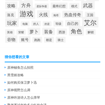
方舟
武器
攻略
最终幻想
模式
星际争霸
游戏
火线
热血传奇
洛克
王国
炮塔
艾尔
玩家
自己的
等级
的人
电脑
的是
角色
萝卜
装备
西游
英雄
荣耀
解锁
谷物
账号
跑跑
都是
骑士
猜你想看的文章
原神鳗鱼怎么拍照
黑雪姬攻略
如何购买保卫萝卜迅
原神视野怎么调
原神吟游诗人怎么弹琴
娶老婆过年给多少红包合适