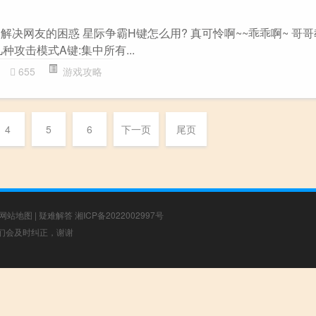
题解决网友的困惑 星际争霸H键怎么用? 真可怜啊~~乖乖啊~ 哥哥
种攻击模式A键:集中所有...
655
游戏攻略
4
5
6
下一页
尾页
网站地图
|
疑难解答
湘ICP备2022002997号
，我们会及时纠正，谢谢