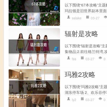
以下围绕“67本攻略”主
玛拉顿是旧世界副本里面资
sslake
03-27
辐射是攻略
以下围绕“辐射是攻略”主
集物品;2.前往格兰特湾,攻克
fss
03-27
0
玛雅2攻略
以下围绕“玛雅2攻略”主
湖东停车场 2、欢乐谷停车
ly2
03-27
0