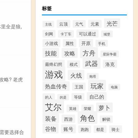
标签
光芒
云顶
元素
元气
主线
里全是狼,
可以通过
剑网
卡丁车
城堡
开原
小游戏
属性
手机
方舟
技能
攻略
星际争霸
武器
最终幻想
洛克
模式
游戏
火线
炮塔
略? 老虎
玩家
热血传奇
王国
电脑
自己的
等级
的人
的是
艾尔
萝卜
英雄
荣耀
角色
装备
西游
解锁
谷物
账号
跑跑
都是
骑士
先需要选择合