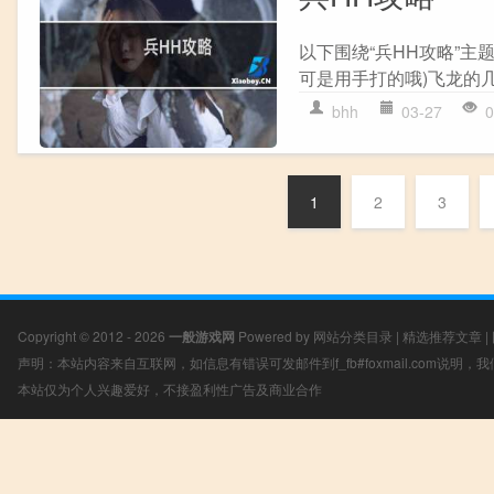
以下围绕“兵HH攻略”主
可是用手打的哦)飞龙的几
bhh
03-27
0
1
2
3
Copyright © 2012 - 2026
一般游戏网
Powered by
网站分类目录
|
精选推荐文章
|
声明：本站内容来自互联网，如信息有错误可发邮件到f_fb#foxmail.com说明
本站仅为个人兴趣爱好，不接盈利性广告及商业合作