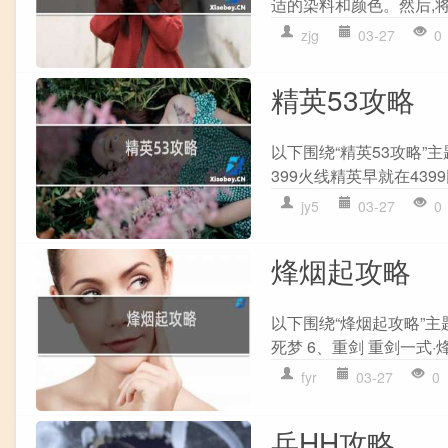
适的染料和颜色。然后,将
zjg
03-27
0
精英53攻略
以下围绕“精英53攻略”主题
399火线精英早就在4399
jy5
03-27
0
烽烟起攻略
以下围绕“烽烟起攻略”主
死梦 6、重剑 重剑一式·烽
fyr
03-27
0
兵HH攻略