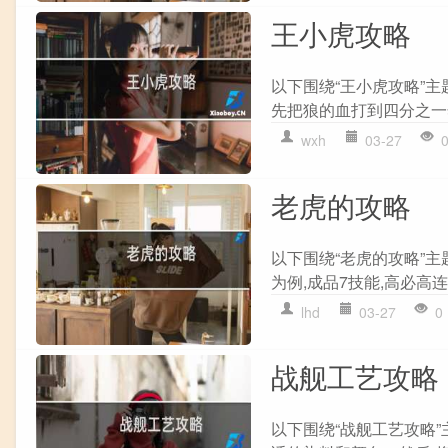
王小虎攻略
以下围绕“王小虎攻略”主
先把狼的血打到四分之一然
wxh
03-27
老虎的攻略
以下围绕“老虎的攻略”
为例,成品7技能,高必高连
lhd
03-27
0
战舰工艺攻略
以下围绕“战舰工艺攻略”