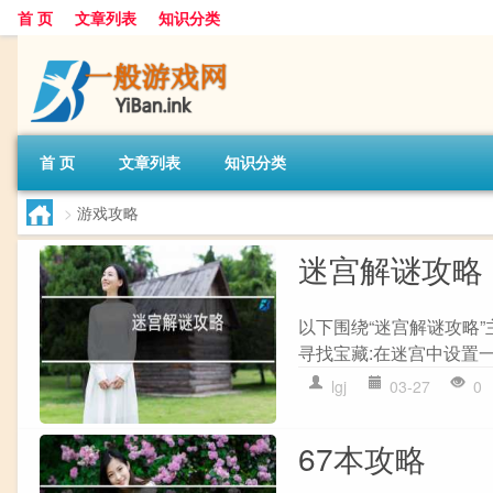
首 页
文章列表
知识分类
首 页
文章列表
知识分类
>
游戏攻略
迷宫解谜攻略
以下围绕“迷宫解谜攻略”
寻找宝藏:在迷宫中设置一些
lgj
03-27
0
67本攻略