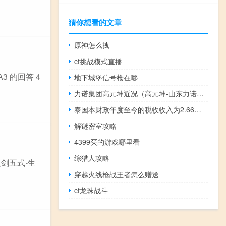
猜你想看的文章
原神怎么拽
cf挑战模式直播
3 的回答 4
地下城堡信号枪在哪
力诺集团高元坤近况（高元坤-山东力诺集团有限公司总裁兼董事长介绍）
泰国本财政年度至今的税收收入为2.66万亿泰铢同比增长5.3%
解谜密室攻略
4399买的游戏哪里看
综猎人攻略
剑五式·生
穿越火线枪战王者怎么赠送
cf龙珠战斗