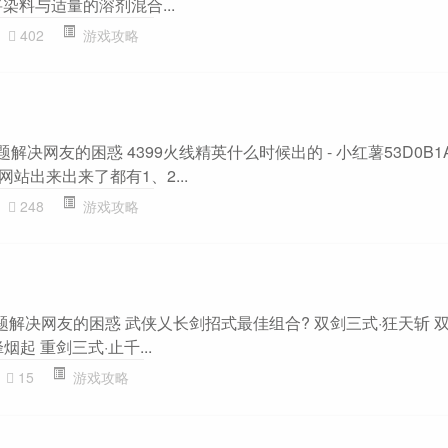
染料与适量的溶剂混合...
402
游戏攻略
解决网友的困惑 4399火线精英什么时候出的 - 小红薯53D0B1A
网站出来出来了都有1、2...
248
游戏攻略
题解决网友的困惑 武侠乂长剑招式最佳组合? 双剑三式·狂天斩 双
烟起 重剑三式·止千...
15
游戏攻略