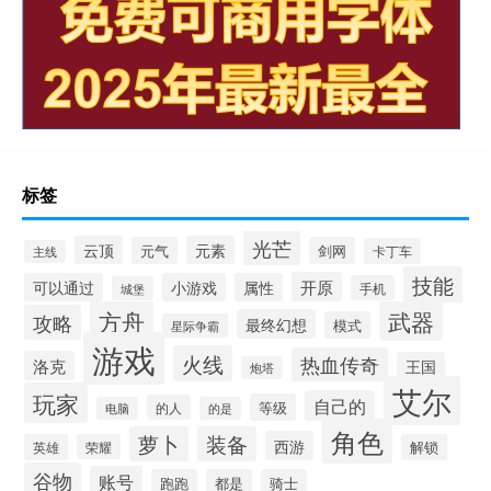
标签
光芒
云顶
元素
元气
剑网
卡丁车
主线
技能
开原
可以通过
小游戏
属性
手机
城堡
方舟
武器
攻略
最终幻想
模式
星际争霸
游戏
火线
热血传奇
洛克
王国
炮塔
艾尔
玩家
自己的
等级
的人
电脑
的是
角色
萝卜
装备
西游
英雄
荣耀
解锁
谷物
账号
跑跑
都是
骑士