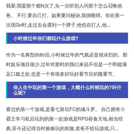
我晕,我耍那个都N次了,头一次听别人问那个怎么召唤他
爸。 不行,要自己打。如果要问秘诀,我倒晓得。你在第一
次现Go时,走过去会遇到一个胖子,他也在打人,他...
小时候过年你们都玩什么游戏?
作为一名典型的80后,小时候过年的气氛还是很浓烈的。那
时娱乐项目很少,过年对那时的我们来说不但是一个即能满
足口腹之欲,也是一个有很多好玩好看节目的隆重节。
你人生中玩的第一个游戏，大概什么时候玩的?叫什
么呢?
看过的第一个游戏,是看七舅玩FC的魂斗罗。 自己拥有小
霸王学习机后玩到的第一款游戏是RPG吞食天地,相当经
典,至今还记得当时偷偷玩的刺激,老爸不给玩游戏,只...