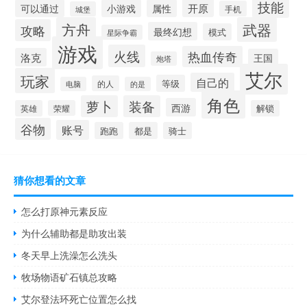
技能
开原
可以通过
小游戏
属性
手机
城堡
方舟
武器
攻略
最终幻想
模式
星际争霸
游戏
火线
热血传奇
洛克
王国
炮塔
艾尔
玩家
自己的
等级
的人
电脑
的是
角色
萝卜
装备
西游
英雄
荣耀
解锁
谷物
账号
跑跑
都是
骑士
猜你想看的文章
怎么打原神元素反应
为什么辅助都是助攻出装
冬天早上洗澡怎么洗头
牧场物语矿石镇总攻略
艾尔登法环死亡位置怎么找