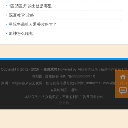
“匪兕匪虎”的出处是哪里
深邃教堂 攻略
星际争霸单人通关攻略大全
原神怎么现充
Copyright © 2012 - 2026
一般游戏网
Powered by
网站分类目录
|
精选推荐文章
|
网
站地图
|
疑难解答
湘ICP备2022002997号
声明：本站内容来自互联网，如信息有错误可发邮件到f_fb#foxmail.com说明，我们
会及时纠正，谢谢
本站仅为个人兴趣爱好，不接盈利性广告及商业合作
小男孩