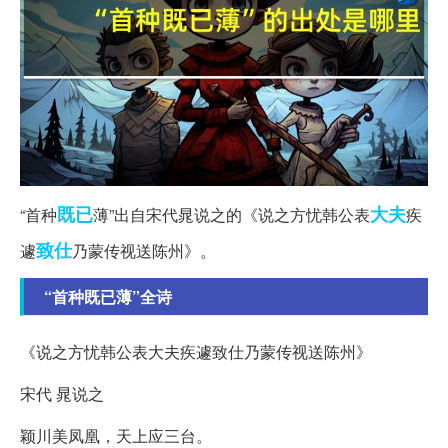
既已
大夫
“首种
薄”出自宋代晁说之的《说之方忧韩公表
疾
致仕
遽
乃蒙传视送陈州》。
“首种既已薄”全诗
《说之方忧韩公表大夫疾遽致仕乃蒙传视送陈州》
宋代 晁说之
颖川美凤凰，天上应三台。