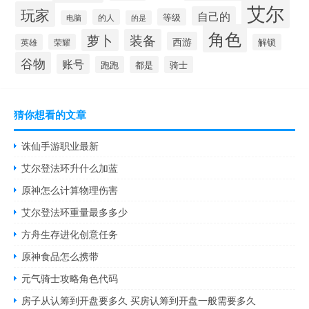
艾尔
玩家
自己的
等级
的人
电脑
的是
角色
萝卜
装备
西游
英雄
荣耀
解锁
谷物
账号
跑跑
都是
骑士
猜你想看的文章
诛仙手游职业最新
艾尔登法环升什么加蓝
原神怎么计算物理伤害
艾尔登法环重量最多多少
方舟生存进化创意任务
原神食品怎么携带
元气骑士攻略角色代码
房子从认筹到开盘要多久 买房认筹到开盘一般需要多久