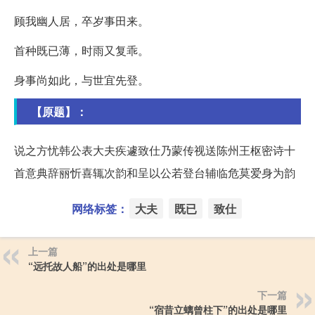
顾我幽人居，卒岁事田来。
首种既已薄，时雨又复乖。
身事尚如此，与世宜先登。
【原题】：
说之方忧韩公表大夫疾遽致仕乃蒙传视送陈州王枢密诗十
首意典辞丽忻喜辄次韵和呈以公若登台辅临危莫爱身为韵
网络标签：
大夫
既已
致仕
上一篇
“远托故人船”的出处是哪里
下一篇
“宿昔立螭曾柱下”的出处是哪里