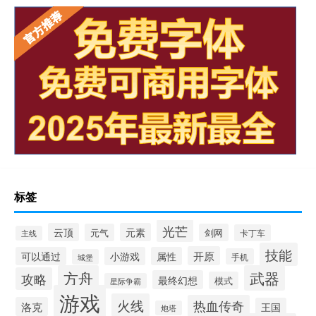
标签
光芒
云顶
元素
元气
剑网
卡丁车
主线
技能
开原
可以通过
小游戏
属性
手机
城堡
方舟
武器
攻略
最终幻想
模式
星际争霸
游戏
火线
热血传奇
洛克
王国
炮塔