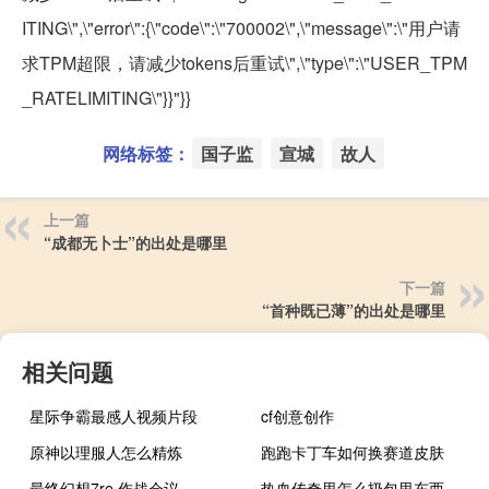
ITING\",\"error\":{\"code\":\"700002\",\"message\":\"用户请
求TPM超限，请减少tokens后重试\",\"type\":\"USER_TPM
_RATELIMITING\"}}"}}
网络标签：
国子监
宣城
故人
上一篇
“成都无卜士”的出处是哪里
下一篇
“首种既已薄”的出处是哪里
相关问题
星际争霸最感人视频片段
cf创意创作
原神以理服人怎么精炼
跑跑卡丁车如何换赛道皮肤
最终幻想7re 作战会议
热血传奇里怎么扔包里东西