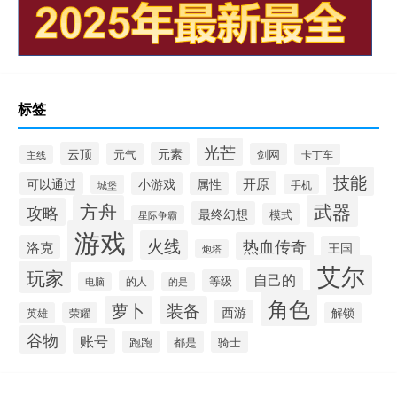
标签
光芒
云顶
元素
元气
剑网
卡丁车
主线
技能
开原
可以通过
小游戏
属性
手机
城堡
方舟
武器
攻略
最终幻想
模式
星际争霸
游戏
火线
热血传奇
洛克
王国
炮塔
艾尔
玩家
自己的
等级
的人
电脑
的是
角色
萝卜
装备
西游
英雄
荣耀
解锁
谷物
账号
跑跑
都是
骑士