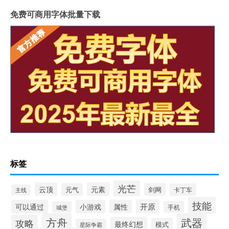
免费可商用字体批量下载
标签
光芒
云顶
元素
元气
剑网
卡丁车
主线
技能
开原
可以通过
小游戏
属性
手机
城堡
方舟
武器
攻略
最终幻想
模式
星际争霸