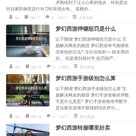
术熟练到了让人心疼的地步，特别是在
对自家防御塔进行补刀时表现出色。 该梗的...
tst
08-17
0
611
文章列表
梦幻西游押镖惩罚是什么
以下围绕“梦幻西游押镖惩罚是什么”主
题解决网友的困惑 梦幻西游单号跑镖有
没有快的方法? 没办法快的~~ 除非用内
挂。 但是查到就封号 惩罚很严...
lhx
06-15
0
953
梦幻西游
梦幻西游手游级别怎么算
以下围绕“梦幻西游手游级别怎么算”主
题解决网友的困惑 梦幻手游资格排序数
字是什么意思? 梦幻手游资格排序数字
是玩家在游戏中获得的综合评分,...
lhx
06-15
0
217
梦幻西游
梦幻西游转服哪里好卖