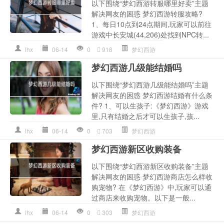
以下围绕“梦幻西游转服哪里好卖”主题
解决网友的困惑 梦幻西游转服攻略?
1、每日10点到24点期间,玩家可以前往
游戏中长安城(44,206)处找到NPC转...
lhx
06-14
0
918
梦幻西游
梦幻西游几级能结婚吗
以下围绕“梦幻西游几级能结婚吗”主题
解决网友的困惑 梦幻西游结婚有什么条
件? 1、可以生孩子:《梦幻西游》游戏
里,只有结婚之后才可以生孩子,孩...
lhx
06-14
0
703
梦幻西游
梦幻西游新区收购装备
以下围绕“梦幻西游新区收购装备”主题
解决网友的困惑 梦幻西游商店怎么样收
购宠物? 在《梦幻西游》中,玩家可以通
过商店来收购宠物。以下是一般...
lhx
06-14
0
303
梦幻西游