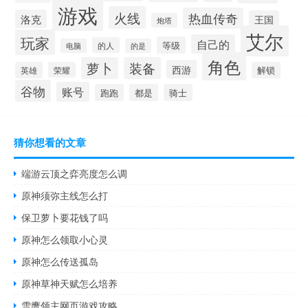
游戏
火线
热血传奇
洛克
王国
炮塔
艾尔
玩家
自己的
等级
的人
电脑
的是
角色
萝卜
装备
西游
英雄
荣耀
解锁
谷物
账号
跑跑
都是
骑士
猜你想看的文章
端游云顶之弈亮度怎么调
原神须弥主线怎么打
保卫萝卜要花钱了吗
原神怎么领取小心灵
原神怎么传送孤岛
原神草神天赋怎么培养
雪鹰领主网页游戏攻略