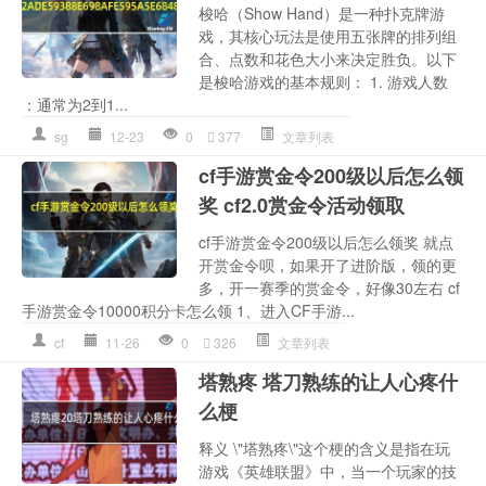
梭哈（Show Hand）是一种扑克牌游
戏，其核心玩法是使用五张牌的排列组
合、点数和花色大小来决定胜负。以下
是梭哈游戏的基本规则： 1. 游戏人数
：通常为2到1...
sg
12-23
0
377
文章列表
cf手游赏金令200级以后怎么领
奖 cf2.0赏金令活动领取
cf手游赏金令200级以后怎么领奖 就点
开赏金令呗，如果开了进阶版，领的更
多，开一赛季的赏金令，好像30左右 cf
手游赏金令10000积分卡怎么领 1、进入CF手游...
cf
11-26
0
326
文章列表
塔熟疼 塔刀熟练的让人心疼什
么梗
释义 \"塔熟疼\"这个梗的含义是指在玩
游戏《英雄联盟》中，当一个玩家的技