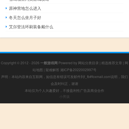
原神营地怎么进入
冬天怎么坐月子好
艾尔登法环刷装备戴什么
Copyright © 2012 - 2026
一般游戏网
Powered by
网站分类目录
|
精选推荐文章
|
网
站地图
|
疑难解答
湘ICP备2022002997号
声明：本站内容来自互联网，如信息有错误可发邮件到f_fb#foxmail.com说明，我们
会及时纠正，谢谢
本站仅为个人兴趣爱好，不接盈利性广告及商业合作
小男孩