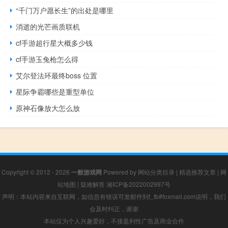
“千门万户愿长生”的出处是哪里
消逝的光芒画质联机
cf手游超行星大概多少钱
cf手游玉兔枪怎么得
艾尔登法环最终boss 位置
星际争霸哪些是重型单位
原神石像放大怎么放
Copyright © 2012 - 2026
一般游戏网
Powered by
网站分类目录
|
精选推荐文章
|
网
站地图
|
疑难解答
湘ICP备2022002997号
声明：本站内容来自互联网，如信息有错误可发邮件到f_fb#foxmail.com说明，我们
会及时纠正，谢谢
本站仅为个人兴趣爱好，不接盈利性广告及商业合作