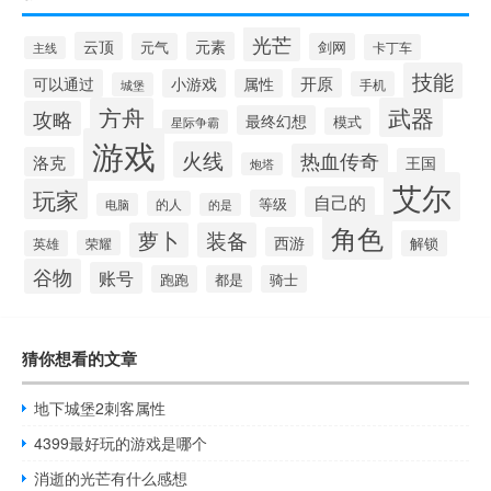
光芒
云顶
元素
元气
剑网
卡丁车
主线
技能
开原
可以通过
小游戏
属性
手机
城堡
方舟
武器
攻略
最终幻想
模式
星际争霸
游戏
火线
热血传奇
洛克
王国
炮塔
艾尔
玩家
自己的
等级
的人
电脑
的是
角色
萝卜
装备
西游
英雄
荣耀
解锁
谷物
账号
跑跑
都是
骑士
猜你想看的文章
地下城堡2刺客属性
4399最好玩的游戏是哪个
消逝的光芒有什么感想