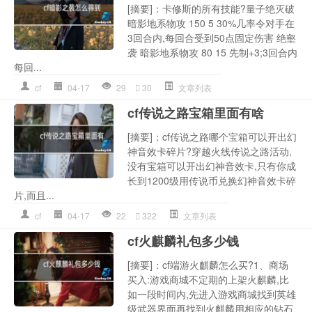
[摘要]：卡修斯的所有技能?量子绝灭破
暗影地系物攻 150 5 30%几率令对手在
3回合内,每回合受到50点固定伤害 绝壑
袭 暗影地系物攻 80 15 先制+3;3回合内
每回...
cf
04-17
29
30
文章列表
cf传说之路宝箱里面有啥
[摘要]：cf传说之路哪个宝箱可以开出幻
神音效卡碎片?穿越火线传说之路活动,
没有宝箱可以开出幻神音效卡,只有你成
长到1200级用传说币兑换幻神音效卡碎
片,而且...
cf
04-17
22
322
文章列表
cf火麒麟礼包多少钱
[摘要]：cf端游火麒麟怎么买?1、商场
买入:游戏商城不定期的上架火麒麟,比
如一段时间内,先进入游戏商城找到英雄
级武器界面再找到火麒麟用相应的钻石