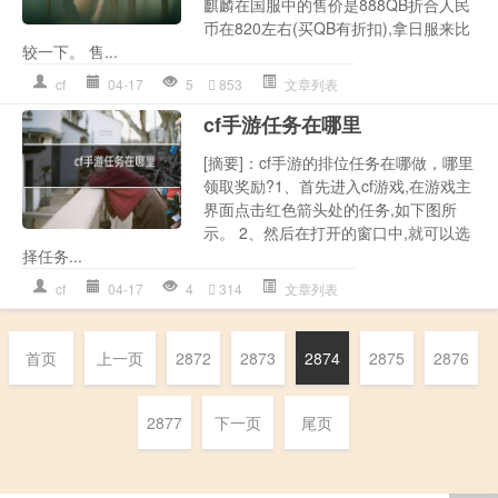
麒麟在国服中的售价是888QB折合人民
币在820左右(买QB有折扣),拿日服来比
较一下。 售...
cf
04-17
5
853
文章列表
cf手游任务在哪里
[摘要]：cf手游的排位任务在哪做，哪里
领取奖励?1、首先进入cf游戏,在游戏主
界面点击红色箭头处的任务,如下图所
示。 2、然后在打开的窗口中,就可以选
择任务...
cf
04-17
4
314
文章列表
首页
上一页
2872
2873
2874
2875
2876
2877
下一页
尾页