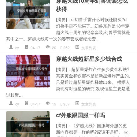
穿越火线10周年幻兽套装怎么
获得
[摘要]：cf幻兽手雷什么时候还能买?cf
幻兽手雷不能买了。幻兽系列是18年穿
越火线十周年的纪念套装,幻兽手雷就是
其中之一。穿越火线每一次的春节套或者纪念套...
cy
04-17
20
262
文章列表
穿越火线超新星多少钱合成
[摘要]：超新星爆炸产生多少黄金和铁?
其实黄金和铁都不是超新星爆炸产生的,
只是通过超新星爆炸释放出来。 根据人
类现有对恒星的研究,发现恒星主要是通
过核聚...
cy
04-17
19
957
文章列表
cf外服跟国服一样吗
[摘要]：《穿越火线》国服与外服的更
新内容都是一样的吗?应该不是吧。 火