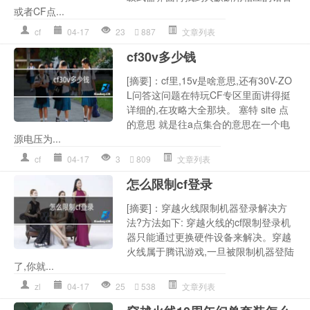
或者CF点...
cf
04-17
23
887
文章列表
cf30v多少钱
[摘要]：cf里,15v是啥意思,还有30V-ZO
L问答这问题在特玩CF专区里面讲得挺
详细的,在攻略大全那块。 塞特 site 点
的意思 就是往a点集合的意思在一个电
源电压为...
cf
04-17
3
809
文章列表
怎么限制cf登录
[摘要]：穿越火线限制机器登录解决方
法?方法如下: 穿越火线的cf限制登录机
器只能通过更换硬件设备来解决。穿越
火线属于腾讯游戏,一旦被限制机器登陆
了,你就...
zl
04-17
25
538
文章列表