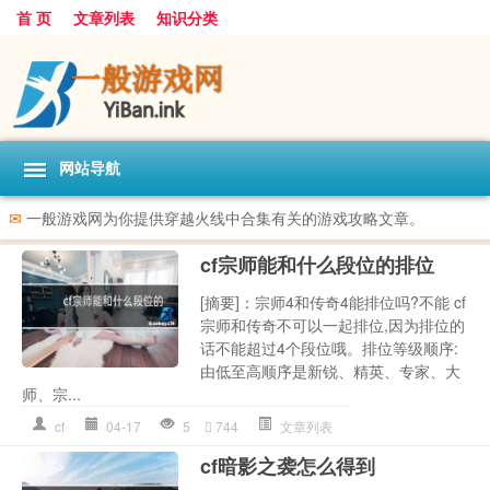
首 页
文章列表
知识分类
网站导航
✉
一般游戏网为你提供穿越火线中合集有关的游戏攻略文章。
cf宗师能和什么段位的排位
[摘要]：宗师4和传奇4能排位吗?不能 cf
宗师和传奇不可以一起排位,因为排位的
话不能超过4个段位哦。排位等级顺序:
由低至高顺序是新锐、精英、专家、大
师、宗...
cf
04-17
5
744
文章列表
cf暗影之袭怎么得到