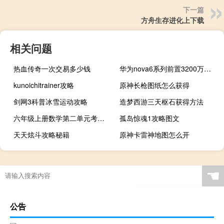
下一篇
方舟生存进化上下载
相关问题
热血传奇一次交易多少钱
华为nova6系列前置3200万像素高清主摄采用SonyIMX616传感器
kunoichitrainer攻略
原神长枪图纸怎么获得
剑网3科普冰雪运动攻略
造梦西游三天枢石获得方法
六年级上册数学第二单元考试卷及答案（六年级上册数学第二单元考试卷）
孤岛惊魂1攻略图文
天天炫斗攻略秘籍
原神卡雷神地图怎么开
☚
公告