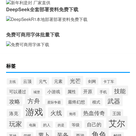
DeepSeek全套部署资料免费下载
免费可商用字体批量下载
标签
光芒
云顶
元素
元气
剑网
卡丁车
主线
技能
开原
可以通过
小游戏
属性
手机
城堡
方舟
武器
攻略
最终幻想
模式
星际争霸
游戏
火线
热血传奇
洛克
王国
炮塔
艾尔
玩家
自己的
等级
的人
电脑
的是
角色
萝卜
装备
西游
英雄
荣耀
解锁