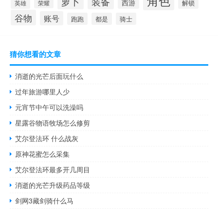
角色
萝卜
装备
西游
英雄
荣耀
解锁
谷物
账号
跑跑
都是
骑士
猜你想看的文章
消逝的光芒后面玩什么
过年旅游哪里人少
元宵节中午可以洗澡吗
星露谷物语牧场怎么修剪
艾尔登法环 什么战灰
原神花蜜怎么采集
艾尔登法环最多开几周目
消逝的光芒升级药品等级
剑网3藏剑骑什么马