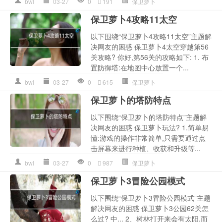
bwl
03-27
0
191
保卫萝卜
保卫萝卜4攻略11太空
以下围绕“保卫萝卜4攻略11太空”主题解
决网友的困惑 保卫萝卜4太空穿越第56
关攻略? 你好,第56关的攻略如下: 1. 布
置防御塔:在地图中心放置一个...
bwl
03-27
0
615
保卫萝卜
保卫萝卜的塔防特点
以下围绕“保卫萝卜的塔防特点”主题解
决网友的困惑 保卫萝卜玩法? 1.简单易
懂:游戏的操作非常简单,只需要通过点
击屏幕来进行种植、收获和升级等...
bwl
03-27
0
987
保卫萝卜
保卫萝卜3冒险公园模式
以下围绕“保卫萝卜3冒险公园模式”主题
解决网友的困惑 保卫萝卜3公园62关怎
么过? 中... 2、树林打开来会有太阳,而