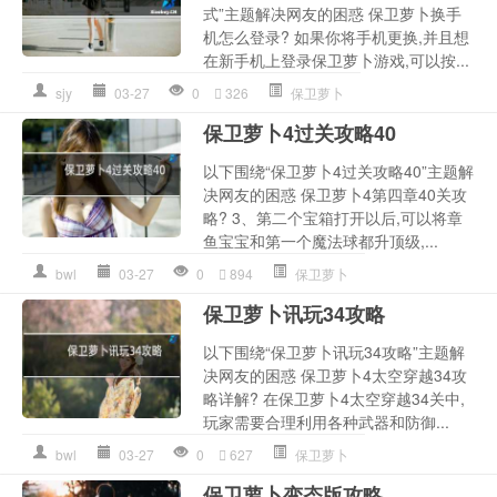
式”主题解决网友的困惑 保卫萝卜换手
机怎么登录? 如果你将手机更换,并且想
在新手机上登录保卫萝卜游戏,可以按...
sjy
03-27
0
326
保卫萝卜
保卫萝卜4过关攻略40
以下围绕“保卫萝卜4过关攻略40”主题解
决网友的困惑 保卫萝卜4第四章40关攻
略? 3、第二个宝箱打开以后,可以将章
鱼宝宝和第一个魔法球都升顶级,...
bwl
03-27
0
894
保卫萝卜
保卫萝卜讯玩34攻略
以下围绕“保卫萝卜讯玩34攻略”主题解
决网友的困惑 保卫萝卜4太空穿越34攻
略详解? 在保卫萝卜4太空穿越34关中,
玩家需要合理利用各种武器和防御...
bwl
03-27
0
627
保卫萝卜
保卫萝卜变态版攻略