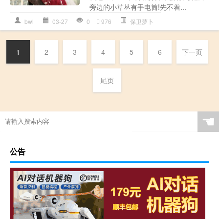
旁边的小草丛有手电筒!先不着...
bwl
03-27
0
976
保卫萝卜
1
2
3
4
5
6
下一页
尾页
☚
公告