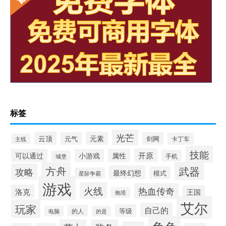
标签
光芒
云顶
元素
元气
剑网
卡丁车
主线
技能
开原
可以通过
小游戏
属性
手机
城堡
方舟
武器
攻略
最终幻想
模式
星际争霸
游戏
火线
热血传奇
洛克
王国
炮塔
艾尔
玩家
自己的
等级
的人
电脑
的是