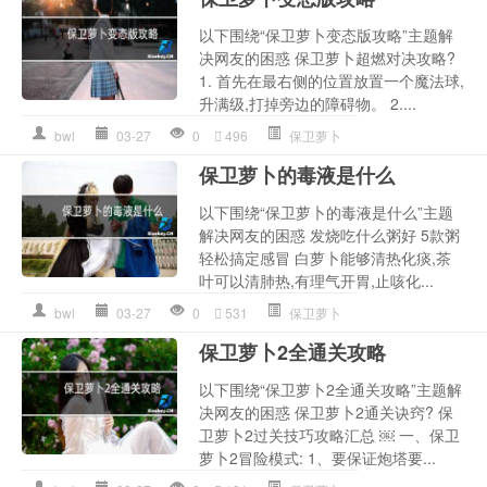
以下围绕“保卫萝卜变态版攻略”主题解
决网友的困惑 保卫萝卜超燃对决攻略?
1. 首先在最右侧的位置放置一个魔法球,
升满级,打掉旁边的障碍物。 2....
bwl
03-27
0
496
保卫萝卜
保卫萝卜的毒液是什么
以下围绕“保卫萝卜的毒液是什么”主题
解决网友的困惑 发烧吃什么粥好 5款粥
轻松搞定感冒 白萝卜能够清热化痰,茶
叶可以清肺热,有理气开胃,止咳化...
bwl
03-27
0
531
保卫萝卜
保卫萝卜2全通关攻略
以下围绕“保卫萝卜2全通关攻略”主题解
决网友的困惑 保卫萝卜2通关诀窍? 保
卫萝卜2过关技巧攻略汇总 ￼ 一、保卫
萝卜2冒险模式: 1、要保证炮塔要...