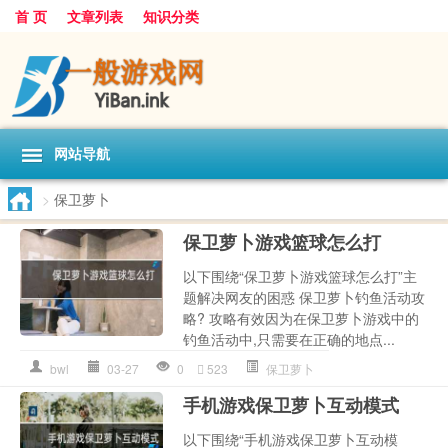
首 页
文章列表
知识分类
网站导航
>
保卫萝卜
保卫萝卜游戏篮球怎么打
以下围绕“保卫萝卜游戏篮球怎么打”主
题解决网友的困惑 保卫萝卜钓鱼活动攻
略? 攻略有效因为在保卫萝卜游戏中的
钓鱼活动中,只需要在正确的地点...
bwl
03-27
0
523
保卫萝卜
手机游戏保卫萝卜互动模式
以下围绕“手机游戏保卫萝卜互动模