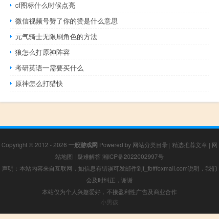
cf图标什么时候点亮
微信视频号赞了你的赞是什么意思
元气骑士无限刷角色的方法
狼怎么打原神阵容
考研英语一需要买什么
原神怎么打猎快
Copyright © 2012 - 2026
一般游戏网
Powered by
网站分类目录
|
精选推荐文章
|
网
站地图
|
疑难解答
湘ICP备2022002997号
声明：本站内容来自互联网，如信息有错误可发邮件到f_fb#foxmail.com说明，我们
会及时纠正，谢谢
本站仅为个人兴趣爱好，不接盈利性广告及商业合作
小男孩