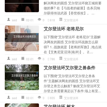
解决网友的困惑 艾尔登法环烧王城前要
做的事? 在【习战者的破屋】击杀贝纳
尔获得传说武器【吞世权杖】。 ...
aed
02-01
0
618
艾尔登法环
艾尔登法环 老将尼尔
以下围绕“艾尔登法环 老将尼尔”主题解
决网友的困惑 艾尔登法环战旗怎么获
得? 1. 战旗就是【老将的军旗】,地点就
在【艾奥尼亚沼泽(南岸)】。 2....
aed
02-01
0
786
艾尔登法环
艾尔登法环艾尔登之兽条件
以下围绕“艾尔登法环艾尔登之兽条
件”主题解决网友的困惑 艾尔登法环艾
尔登之兽怎么触发? 触发艾尔登法环艾
尔登之兽需要满足以下条件:场上有至...
aed
02-01
0
655
艾尔登法环
艾尔登法环 树木