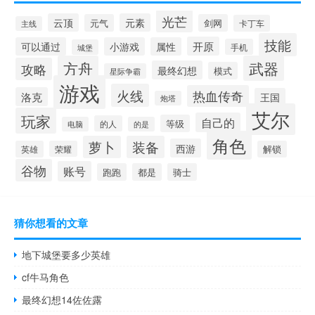
光芒
云顶
元素
元气
剑网
卡丁车
主线
技能
开原
可以通过
小游戏
属性
手机
城堡
方舟
武器
攻略
最终幻想
模式
星际争霸
游戏
火线
热血传奇
洛克
王国
炮塔
艾尔
玩家
自己的
等级
的人
电脑
的是
角色
萝卜
装备
西游
英雄
荣耀
解锁
谷物
账号
跑跑
都是
骑士
猜你想看的文章
地下城堡要多少英雄
cf牛马角色
最终幻想14佐佐露