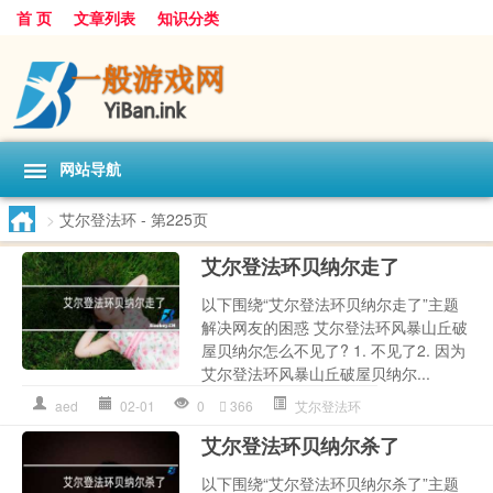
首 页
文章列表
知识分类
网站导航
>
艾尔登法环
- 第225页
艾尔登法环贝纳尔走了
以下围绕“艾尔登法环贝纳尔走了”主题
解决网友的困惑 艾尔登法环风暴山丘破
屋贝纳尔怎么不见了? 1. 不见了2. 因为
艾尔登法环风暴山丘破屋贝纳尔...
aed
02-01
0
366
艾尔登法环
艾尔登法环贝纳尔杀了
以下围绕“艾尔登法环贝纳尔杀了”主题