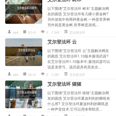
以下围绕“艾尔登法环 树木”主题解决网
友的困惑 艾尔登法环有几棵小黄金树?
另外游戏中有两种黄金树,一种是世界树
另外就是黄金树,世界树是游戏...
aed
02-01
0
345
艾尔登法环
艾尔登法环 云
以下围绕“艾尔登法环 云”主题解决网友
的困惑 艾尔登法环1.10版本最强武器?
在艾尔登法环1.10版本中,最强武器可以
说是龙骨弓。该武器具有高攻击...
aed
02-01
0
281
艾尔登法环
艾尔登法环 猩猩
以下围绕“艾尔登法环 猩猩”主题解决网
友的困惑 艾尔登法环夏波利利的嘶吼有
什么用? 艾尔登法环夏波利利的嘶吼是
一种声音技术,它可以用来帮助灵...