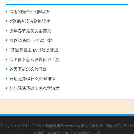
消逝的光芒5武器等级
cf到底有没有刷枪软件
虎年春节最美文案英文
推荐4399怀旧游戏下载
“其道尊空王”的出处是哪里
保卫萝卜怎么设置保卫工具
冬天平菇怎么管理好
云顶之弈s4什么时候排位
艾尔登法环战士怎么学法术
Copyright © 2012 - 2026
一般游戏网
Powered by
网站分类目录
|
精选推荐文章
|
网
站地图
|
疑难解答
湘ICP备2022002997号