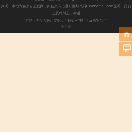
声明：本站内容来自互联网，如信息有错误可发邮件到f_fb#foxmail.com说明，我们
会及时纠正，谢谢
本站仅为个人兴趣爱好，不接盈利性广告及商业合作
小男孩