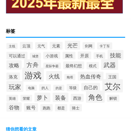
标签
光芒
云顶
元素
元气
剑网
卡丁车
主线
技能
开原
可以通过
小游戏
属性
手机
城堡
方舟
武器
攻略
最终幻想
模式
星际争霸
游戏
火线
热血传奇
洛克
王国
炮塔
艾尔
玩家
自己的
等级
的人
电脑
的是
角色
萝卜
装备
西游
英雄
荣耀
解锁
谷物
账号
跑跑
都是
骑士
猜你想看的文章