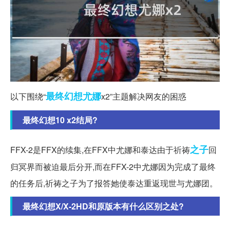
最终幻想
尤娜
以下围绕“
x2”主题解决网友的困惑
最终幻想10 x2结局?
之子
FFX-2是FFX的续集,在FFX中尤娜和泰达由于祈祷
回
归冥界而被迫最后分开,而在FFX-2中尤娜因为完成了最终
的任务后,祈祷之子为了报答她使泰达重返现世与尤娜团。
最终幻想X/X-2HD和原版本有什么区别之处?