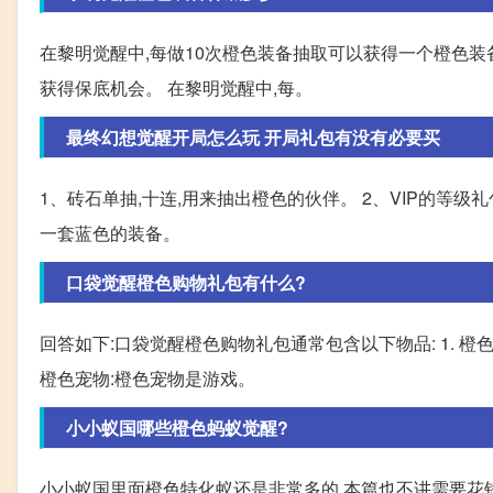
在黎明觉醒中,每做10次橙色装备抽取可以获得一个橙色装
获得保底机会。 在黎明觉醒中,每。
最终幻想觉醒开局怎么玩 开局礼包有没有必要买
1、砖石单抽,十连,用来抽出橙色的伙伴。 2、VIP的等级
一套蓝色的装备。
口袋觉醒橙色购物礼包有什么?
回答如下:口袋觉醒橙色购物礼包通常包含以下物品: 1. 橙
橙色宠物:橙色宠物是游戏。
小小蚁国哪些橙色蚂蚁觉醒?
小小蚁国里面橙色特化蚁还是非常多的,本篇也不讲需要花