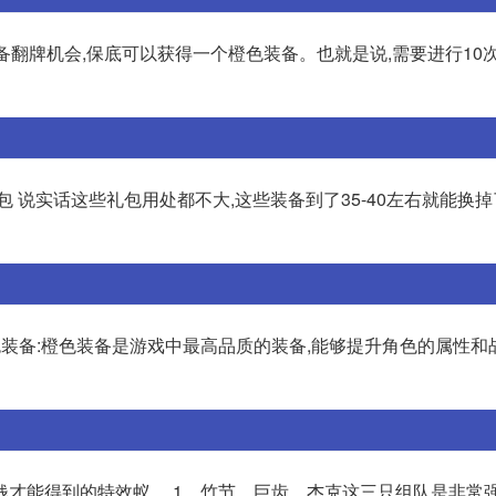
备翻牌机会,保底可以获得一个橙色装备。也就是说,需要进行10
礼包 说实话这些礼包用处都不大,这些装备到了35-40左右就能换掉
色装备:橙色装备是游戏中最高品质的装备,能够提升角色的属性和战
钱才能得到的特效蚁。 1、竹节、巨齿、杰克这三只组队是非常强