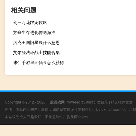
相关问题
剑三万花跟宠攻略
方舟生存进化传送海洋
洛克王国旧星辰什么意思
艾尔登法环战士技能合集
诛仙手游里面仙豆怎么获得
Copyright © 2012 - 2026
一般游戏网
Powered by
网站分类目录
|
精选推荐文章
|
声明：本站内容来自互联网，如信息有错误可发邮件到f_fb#foxmail.com说明
本站仅为个人兴趣爱好，不接盈利性广告及商业合作