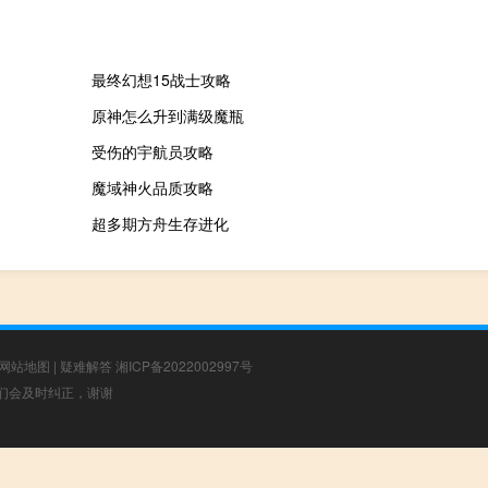
最终幻想15战士攻略
原神怎么升到满级魔瓶
受伤的宇航员攻略
魔域神火品质攻略
超多期方舟生存进化
网站地图
|
疑难解答
湘ICP备2022002997号
，我们会及时纠正，谢谢