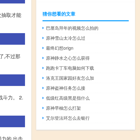
猜你想看的文章
次抽取才能
巴厘岛拜年的视频怎么拍的
原神雪山太冷怎么过
最终幻想orign
了,不过那
原神静水之心怎么获得
跑跑卡丁车电脑如何下载
洛克王国家园好友怎么加
原神盗神任务怎么接
斗力。 2.
低级红高级黑是指什么
原神早柚怎么打架
艾尔登法环怎么去银行
力的,出击