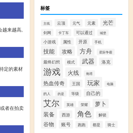
标签
光芒
云顶
元素
元气
主线
会越来越高,
可以通过
剑网
卡丁车
城堡
开原
小游戏
属性
手机
方舟
技能
攻略
星际争霸
武器
最终幻想
洛克
模式
游戏
齐特定的素材
火线
炮塔
玩家
热血传奇
王国
电脑
自己的
等级
的人
的是
艾尔
萝卜
英雄
荣耀
,或者在拍卖
角色
装备
西游
解锁
谷物
账号
跑跑
都是
骑士