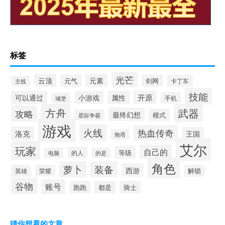
标签
光芒
云顶
元素
元气
剑网
卡丁车
主线
技能
开原
可以通过
小游戏
属性
手机
城堡
方舟
武器
攻略
最终幻想
模式
星际争霸
游戏
火线
热血传奇
洛克
王国
炮塔
艾尔
玩家
自己的
等级
的人
电脑
的是
角色
萝卜
装备
西游
英雄
荣耀
解锁
谷物
账号
跑跑
都是
骑士
猜你想看的文章