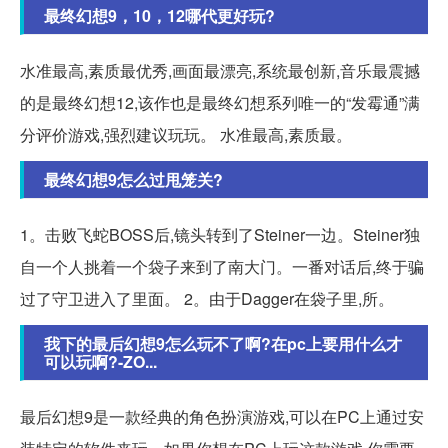
最终幻想9，10，12哪代更好玩?
水准最高,素质最优秀,画面最漂亮,系统最创新,音乐最震撼
的是最终幻想12,该作也是最终幻想系列唯一的“发霉通”满
分评价游戏,强烈建议玩玩。 水准最高,素质最。
最终幻想9怎么过甩笼关?
1。击败飞蛇BOSS后,镜头转到了Steiner一边。Steiner独
自一个人挑着一个袋子来到了南大门。一番对话后,终于骗
过了守卫进入了里面。 2。由于Dagger在袋子里,所。
我下的最后幻想9怎么玩不了啊?在pc上要用什么才
可以玩啊?-ZO...
最后幻想9是一款经典的角色扮演游戏,可以在PC上通过安