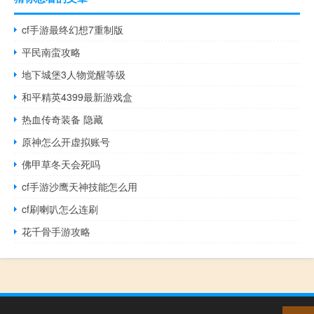
cf手游最终幻想7重制版
平民南蛮攻略
地下城堡3人物觉醒等级
和平精英4399最新游戏盒
热血传奇装备 隐藏
原神怎么开虚拟账号
佛甲草冬天会死吗
cf手游沙鹰天神技能怎么用
cf刷喇叭怎么连刷
花千骨手游攻略