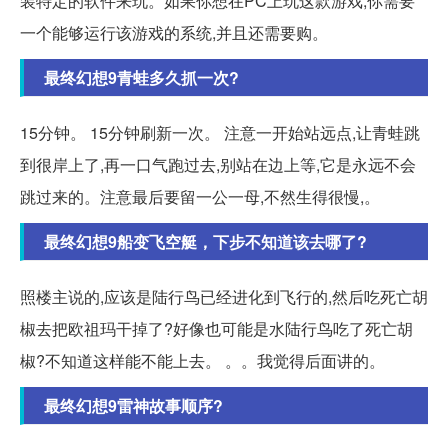
装特定的软件来玩。如果你想在PC上玩这款游戏,你需要
一个能够运行该游戏的系统,并且还需要购。
最终幻想9青蛙多久抓一次?
15分钟。 15分钟刷新一次。 注意一开始站远点,让青蛙跳
到很岸上了,再一口气跑过去,别站在边上等,它是永远不会
跳过来的。注意最后要留一公一母,不然生得很慢,。
最终幻想9船变飞空艇，下步不知道该去哪了?
照楼主说的,应该是陆行鸟已经进化到飞行的,然后吃死亡胡
椒去把欧祖玛干掉了?好像也可能是水陆行鸟吃了死亡胡
椒?不知道这样能不能上去。 。。我觉得后面讲的。
最终幻想9雷神故事顺序?