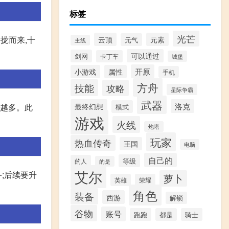
标签
光芒
拢而来,十
云顶
元素
元气
主线
可以通过
剑网
卡丁车
城堡
开原
小游戏
属性
手机
方舟
技能
攻略
星际争霸
武器
最终幻想
洛克
成越多。此
模式
游戏
火线
炮塔
玩家
热血传奇
王国
电脑
自己的
等级
的人
的是
艾尔
备;后续要升
萝卜
英雄
荣耀
角色
装备
西游
解锁
谷物
账号
跑跑
都是
骑士