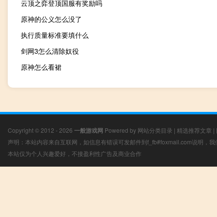
云顶之弈登顶国服有奖励吗
原神的公义怎么没了
执行质量标准要填什么
剑网3怎么清除奴役
原神怎么看裙
Copyright © 2012 - 2026
一般游戏网
Powered by
网站分类目录
|
精选推荐文章
|
声明：本站内容来自互联网，如信息有错误可发邮件到f_fb#foxmail.com说明
本站仅为个人兴趣爱好，不接盈利性广告及商业合作