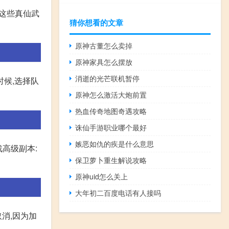
。这些真仙武
猜你想看的文章
原神古董怎么卖掉
原神家具怎么摆放
消逝的光芒联机暂停
时候,选择队
原神怎么激活大炮前置
热血传奇地图奇遇攻略
诛仙手游职业哪个最好
嫉恶如仇的疾是什么意思
战高级副本:
保卫萝卜重生解说攻略
原神uid怎么关上
大年初二百度电话有人接吗
取消,因为加