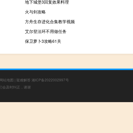
地下城堡3回复效果料理
火与剑攻略
方舟生存进化合集教学视频
艾尔登法环不用做任务
保卫萝卜3攻略61关
网站地图
|
疑难解答
湘ICP备2022002997号
，我们会及时纠正，谢谢