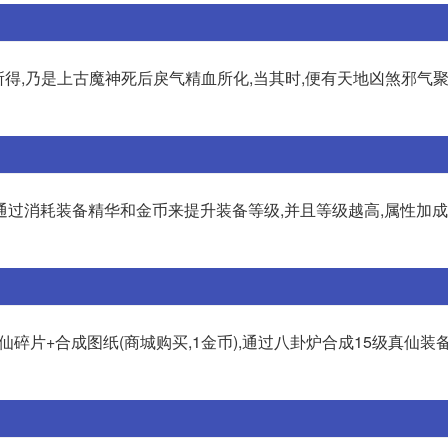
所得,乃是上古魔神死后戾气精血所化,当其时,便有天地凶煞邪气聚
通过消耗装备精华和金币来提升装备等级,并且等级越高,属性加
碎片+合成图纸(商城购买,1金币),通过八卦炉合成15级真仙装