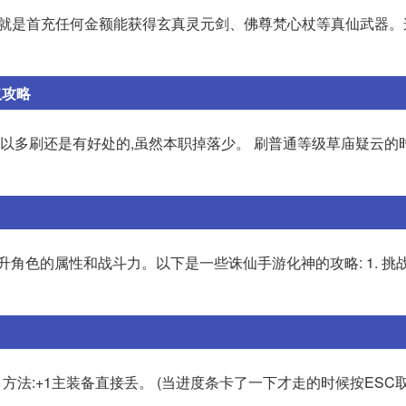
,那就是首充任何金额能获得玄真灵元剑、佛尊梵心杖等真仙武器
取攻略
所以多刷还是有好处的,虽然本职掉落少。 刷普通等级草庙疑云的
角色的属性和战斗力。以下是一些诛仙手游化神的攻略: 1. 挑
方法:+1主装备直接丢。 (当进度条卡了一下才走的时候按ESC