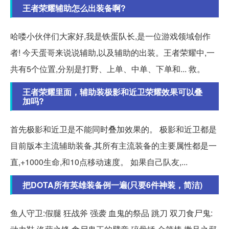
王者荣耀辅助怎么出装备啊?
哈喽小伙伴们大家好,我是铁蛋队长,是一位游戏领域创作
者! 今天蛋哥来说说辅助,以及辅助的出装。王者荣耀中,一
共有5个位置,分别是打野、上单、中单、下单和... 救。
王者荣耀里面，辅助装极影和近卫荣耀效果可以叠
加吗?
首先极影和近卫是不能同时叠加效果的。 极影和近卫都是
目前版本主流辅助装备,其所有主流装备的主要属性都是一
直,+1000生命,和10点移动速度。 如果自己队友,...
把DOTA所有英雄装备例一遍(只要6件神装，简洁)
鱼人守卫:假腿 狂战斧 强袭 血鬼的祭品 跳刀 双刀食尸鬼: