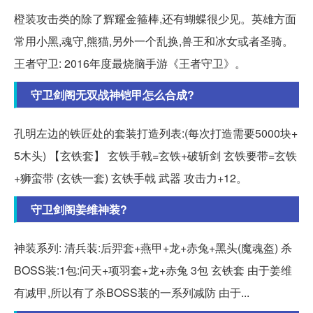
橙装攻击类的除了辉耀金箍棒,还有蝴蝶很少见。英雄方面
常用小黑,魂守,熊猫,另外一个乱换,兽王和冰女或者圣骑。
王者守卫: 2016年度最烧脑手游《王者守卫》。
守卫剑阁无双战神铠甲怎么合成?
孔明左边的铁匠处的套装打造列表:(每次打造需要5000块+
5木头) 【玄铁套】 玄铁手戟=玄铁+破斩剑 玄铁要带=玄铁
+狮蛮带 (玄铁一套) 玄铁手戟 武器 攻击力+12。
守卫剑阁姜维神装?
神装系列: 清兵装:后羿套+燕甲+龙+赤兔+黑头(魔魂盔) 杀
BOSS装:1包:问天+项羽套+龙+赤兔 3包 玄铁套 由于姜维
有减甲,所以有了杀BOSS装的一系列减防 由于...