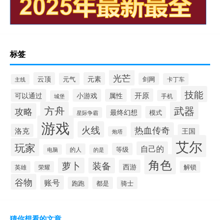
标签
光芒
云顶
元素
元气
剑网
卡丁车
主线
技能
开原
可以通过
小游戏
属性
手机
城堡
方舟
武器
攻略
最终幻想
模式
星际争霸
游戏
火线
热血传奇
洛克
王国
炮塔
艾尔
玩家
自己的
等级
的人
电脑
的是
角色
萝卜
装备
西游
英雄
荣耀
解锁
谷物
账号
跑跑
都是
骑士
猜你想看的文章