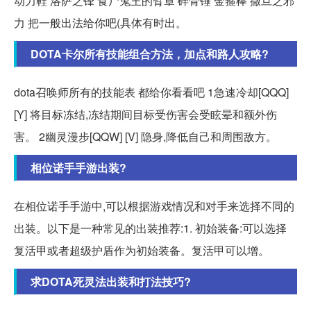
动力鞋 洛萨之锋 食尸鬼王的臂章 碎骨锤 金箍棒 撒旦之邪
力 把一般出法给你吧(具体有时出。
DOTA卡尔所有技能组合方法，加点和路人攻略?
dota召唤师所有的技能表 都给你看看吧 1急速冷却[QQQ]
[Y] 将目标冻结,冻结期间目标受伤害会受眩晕和额外伤
害。 2幽灵漫步[QQW] [V] 隐身,降低自己和周围敌方。
相位诺手手游出装?
在相位诺手手游中,可以根据游戏情况和对手来选择不同的
出装。以下是一种常见的出装推荐:1. 初始装备:可以选择
复活甲或者超级护盾作为初始装备。复活甲可以增。
求DOTA死灵法出装和打法技巧?