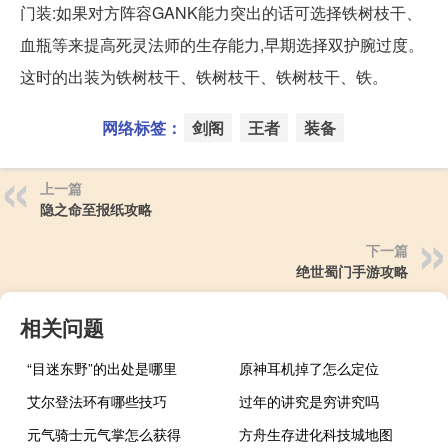
门装:如果对方阵容GANK能力突出的话可选择铁树枝干、
血瓶等来提高死灵法师的生存能力,早期选择双护腕过度。
这时的出装为铁树枝干、铁树枝干、铁树枝干、铁。
网络标签：
剑阁
王者
装备
上一篇
隐之命至报纸攻略
下一篇
绝世蜀门手游攻略
相关问题
“目迷东野”的出处是哪里
原神耳机掉了怎么定位
艾尔登法环有哪些技巧
过年的讲究是穷讲究吗
元气骑士元气掌怎么获得
方舟生存进化科技城地图