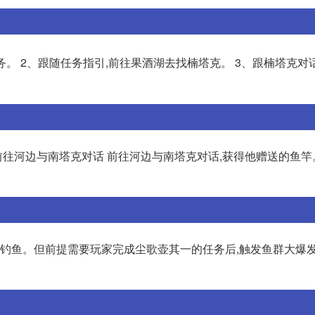
务。 2、跟随任务指引,前往果酒湖去找楠塔克。 3、跟楠塔克对
. 前往河边与南塔克对话 前往河边与南塔克对话,获得他赠送的鱼竿。 
可以钓鱼。但前提需要玩家完成尘歌壶其一的任务后,触发鱼群大爆发