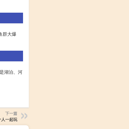
鱼群大爆
以是湖泊、河
下一篇
个人一起玩