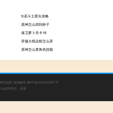
fc圣斗士星矢攻略
原神怎么得到杯子
保卫萝卜关卡18
穿越火线边框怎么弄
原神怎么查角色技能
网站地图
|
疑难解答
湘ICP备2022002997号
，我们会及时纠正，谢谢