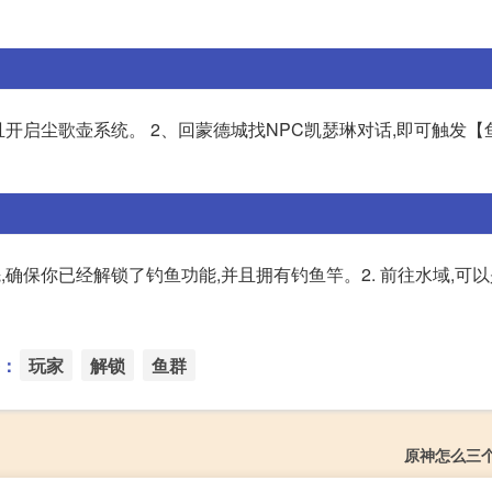
且开启尘歌壶系统。 2、回蒙德城找NPC凯瑟琳对话,即可触发【
先,确保你已经解锁了钓鱼功能,并且拥有钓鱼竿。2. 前往水域,可
：
玩家
解锁
鱼群
原神怎么三