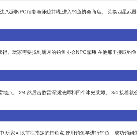
边,找到NPC稻妻渔师鲸井椛,进入钓鱼协会商店。 兑换四星武器
得。玩家需要找到璃月的钓鱼协会NPC嘉玮,在他那里接取钓鱼
雷地点。 2/4 然后击败雷深渊法师和四个冰史莱姆。 3/4 接着
神中,玩家可以前往指定的钓鱼点,使用钓鱼竿进行钓鱼。成功钓到鱼