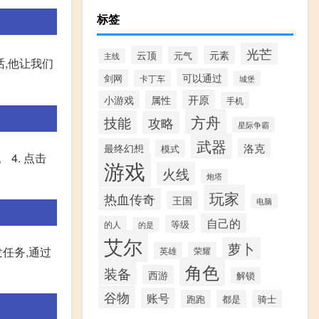
标签
光芒
云顶
元素
元气
主线
话,他让我们
可以通过
剑网
卡丁车
城堡
开原
小游戏
属性
手机
方舟
技能
攻略
星际争霸
武器
最终幻想
洛克
模式
4. 点击
游戏
火线
炮塔
玩家
热血传奇
王国
电脑
自己的
等级
的人
的是
艾尔
萝卜
任务,通过
英雄
荣耀
角色
装备
西游
解锁
谷物
账号
跑跑
都是
骑士