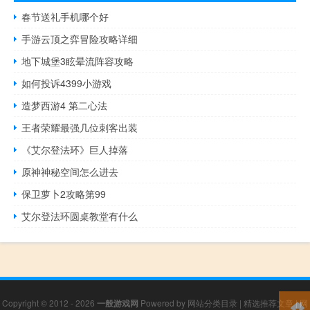
春节送礼手机哪个好
手游云顶之弈冒险攻略详细
地下城堡3眩晕流阵容攻略
如何投诉4399小游戏
造梦西游4 第二心法
王者荣耀最强几位刺客出装
《艾尔登法环》巨人掉落
原神神秘空间怎么进去
保卫萝卜2攻略第99
艾尔登法环圆桌教堂有什么
Copyright © 2012 - 2026
一般游戏网
Powered by
网站分类目录
|
精选推荐文章
|
网