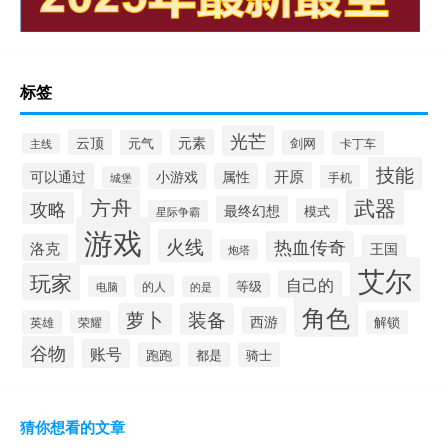
标签
光芒
云顶
元素
元气
剑网
卡丁车
主线
技能
开原
可以通过
小游戏
属性
手机
城堡
方舟
武器
攻略
最终幻想
模式
星际争霸
游戏
火线
热血传奇
洛克
王国
炮塔
艾尔
玩家
自己的
等级
的人
电脑
的是
角色
萝卜
装备
西游
英雄
荣耀
解锁
谷物
账号
跑跑
都是
骑士
猜你想看的文章