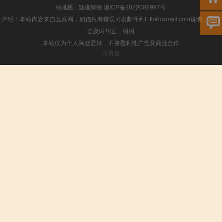
站地图
|
疑难解答
湘ICP备2022002997号
声明：本站内容来自互联网，如信息有错误可发邮件到f_fb#foxmail.com说明，我们
会及时纠正，谢谢
本站仅为个人兴趣爱好，不接盈利性广告及商业合作
小男孩