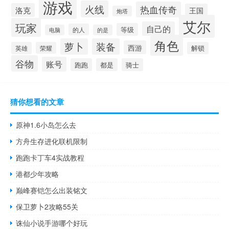
游戏
火线
热血传奇
洛克
王国
炮塔
艾尔
玩家
自己的
等级
的人
电脑
的是
角色
萝卜
装备
西游
英雄
荣耀
解锁
谷物
账号
跑跑
都是
骑士
猜你想看的文章
原神1.6小岛怎么去
方舟生存进化联机限制
跑跑卡丁车4实战教程
港都少年攻略
巅峰赛铠怎么出装铭文
保卫萝卜2攻略55关
诛仙小说手游哪个好玩