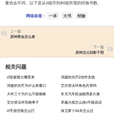
量也会不同。以下是从0级升到80级所需的经验书数。
网络标签：
一本
大书
经验
上一篇
原神黄金怎么拿
下一篇
原神怎么拍影子照
相关问题
cf皇家骑士哪里来
消逝的光芒2信件支线
消逝的光芒为什么有窗口
艾尔登法环角色共享吗
大年三十为什么不能催账
冬天汽车机油能用多久换
艾尔登法环宫崎孝子
穿越火线怎么按v不能说话
cf手游空格怎么打
保卫萝卜54关怎么过