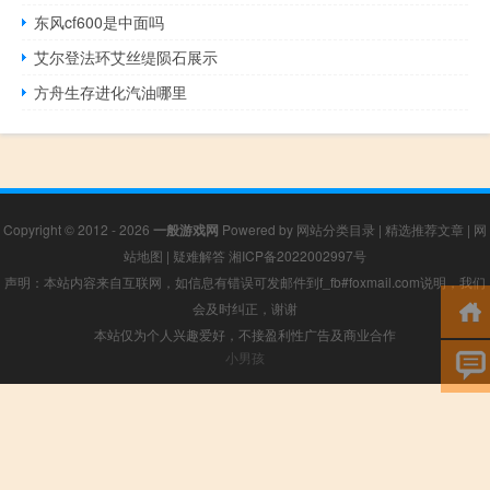
东风cf600是中面吗
艾尔登法环艾丝缇陨石展示
方舟生存进化汽油哪里
Copyright © 2012 - 2026
一般游戏网
Powered by
网站分类目录
|
精选推荐文章
|
网
站地图
|
疑难解答
湘ICP备2022002997号
声明：本站内容来自互联网，如信息有错误可发邮件到f_fb#foxmail.com说明，我们
会及时纠正，谢谢
本站仅为个人兴趣爱好，不接盈利性广告及商业合作
小男孩