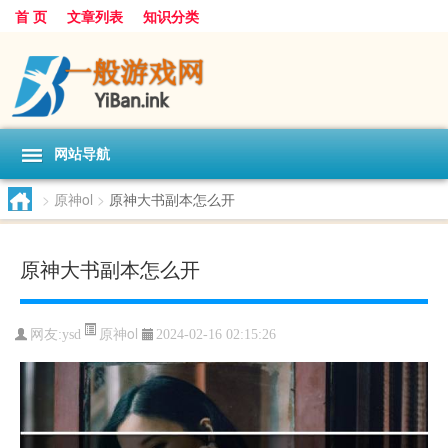
首 页
文章列表
知识分类
网站导航
>
原神ol
>
原神大书副本怎么开
原神大书副本怎么开
原神ol
网友:
ysd
2024-02-16 02:15:26