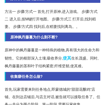
方法一 步骤/方式一 首先,打开原神,进入游戏。 步骤/方式
二 进入后,按M键打开地图。 步骤/方式三 打开后,找到稻
妻。 步骤/方式四 找到后,在稻妻找到离岛。。
原神枫丹藤蔓为什么割不断?
原神中的枫丹藤蔓是一种特殊的植物,具有强大的生命力和
使其
韧性。它的根部深入土壤,吸收养分,
生长茂盛。同时,
枫丹藤蔓的茎和叶子结构紧密,纤维坚韧,使其难。
收集癖任务怎么做?
首先,玩家需要来到任务地点,即蒙德城的“甜甜花酿鸡”店
铺。在到达店铺后,与店主对话,被告就可以接取任务了。任
务一共分为两个阶段。第一阶段,需要玩家收集。