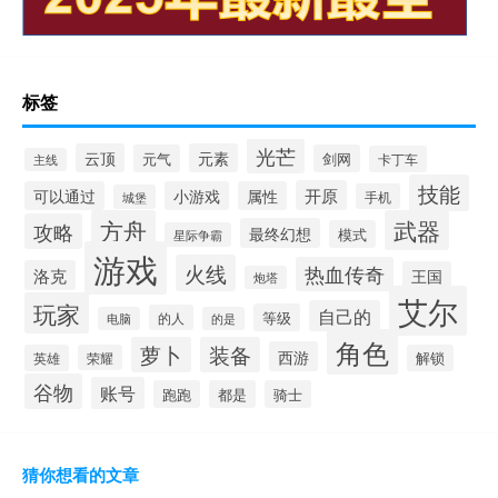
标签
光芒
云顶
元素
元气
剑网
卡丁车
主线
技能
开原
可以通过
小游戏
属性
手机
城堡
方舟
武器
攻略
最终幻想
模式
星际争霸
游戏
火线
热血传奇
洛克
王国
炮塔
艾尔
玩家
自己的
等级
的人
电脑
的是
角色
萝卜
装备
西游
英雄
荣耀
解锁
谷物
账号
跑跑
都是
骑士
猜你想看的文章