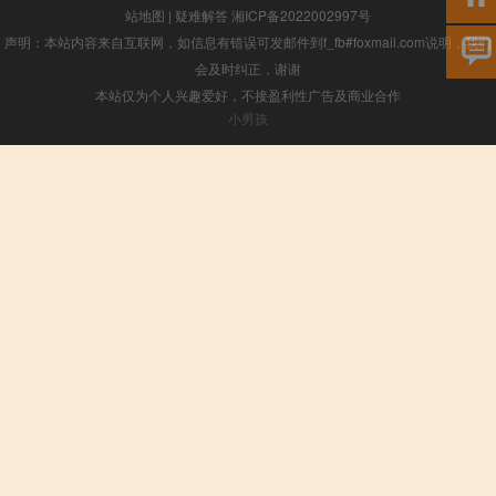
站地图
|
疑难解答
湘ICP备2022002997号
声明：本站内容来自互联网，如信息有错误可发邮件到f_fb#foxmail.com说明，我们
会及时纠正，谢谢
本站仅为个人兴趣爱好，不接盈利性广告及商业合作
小男孩