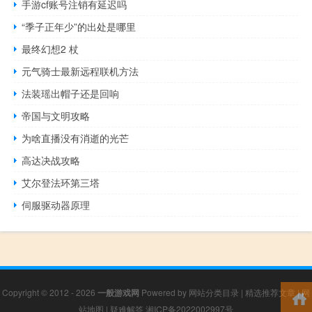
手游cf账号注销有延迟吗
“季子正年少”的出处是哪里
最终幻想2 杖
元气骑士最新远程联机方法
法装瑶出帽子还是回响
帝国与文明攻略
为啥直播没有消逝的光芒
高达决战攻略
艾尔登法环第三塔
伺服驱动器原理
Copyright © 2012 - 2026
一般游戏网
Powered by
网站分类目录
|
精选推荐文章
|
网
站地图
|
疑难解答
湘ICP备2022002997号