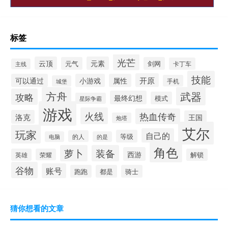
标签
光芒
云顶
元素
元气
剑网
卡丁车
主线
技能
开原
可以通过
小游戏
属性
手机
城堡
方舟
武器
攻略
最终幻想
模式
星际争霸
游戏
火线
热血传奇
洛克
王国
炮塔
艾尔
玩家
自己的
等级
的人
电脑
的是
角色
萝卜
装备
西游
英雄
荣耀
解锁
谷物
账号
跑跑
都是
骑士
猜你想看的文章