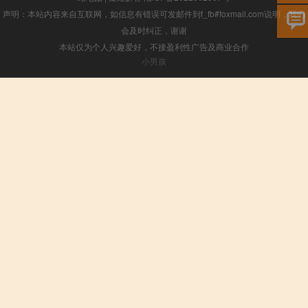
声明：本站内容来自互联网，如信息有错误可发邮件到f_fb#foxmail.com说明，我们
会及时纠正，谢谢
本站仅为个人兴趣爱好，不接盈利性广告及商业合作
小男孩