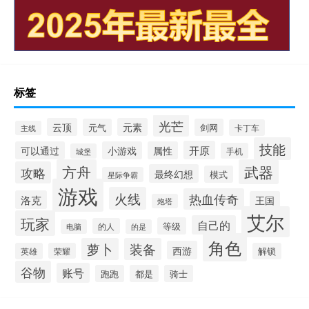
标签
光芒
云顶
元素
元气
剑网
卡丁车
主线
技能
开原
可以通过
小游戏
属性
手机
城堡
方舟
武器
攻略
最终幻想
模式
星际争霸
游戏
火线
热血传奇
洛克
王国
炮塔
艾尔
玩家
自己的
等级
的人
电脑
的是
角色
萝卜
装备
西游
英雄
荣耀
解锁
谷物
账号
跑跑
都是
骑士