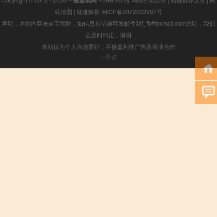
站地图
|
疑难解答
湘ICP备2022002997号
声明：本站内容来自互联网，如信息有错误可发邮件到f_fb#foxmail.com说明，我们
会及时纠正，谢谢
本站仅为个人兴趣爱好，不接盈利性广告及商业合作
小男孩