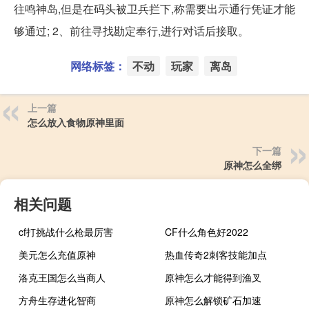
往鸣神岛,但是在码头被卫兵拦下,称需要出示通行凭证才能
够通过; 2、前往寻找勘定奉行,进行对话后接取。
网络标签：
不动
玩家
离岛
上一篇
怎么放入食物原神里面
下一篇
原神怎么全绑
相关问题
cf打挑战什么枪最厉害
CF什么角色好2022
美元怎么充值原神
热血传奇2刺客技能加点
洛克王国怎么当商人
原神怎么才能得到渔叉
方舟生存进化智商
原神怎么解锁矿石加速