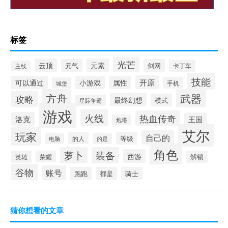
标签
光芒
云顶
元素
元气
剑网
卡丁车
主线
技能
开原
可以通过
小游戏
属性
手机
城堡
方舟
武器
攻略
最终幻想
模式
星际争霸
游戏
火线
热血传奇
洛克
王国
炮塔
艾尔
玩家
自己的
等级
的人
电脑
的是
角色
萝卜
装备
西游
英雄
荣耀
解锁
谷物
账号
跑跑
都是
骑士
猜你想看的文章