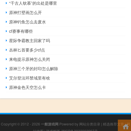
“千古人钦慕”的出处是哪里
原神打壁画怎么开
原神钓鱼怎么去废水
cf赛事有哪些
星际争霸教主回家了吗
丛林匕首要多少cf点
来电提示原神怎么关闭
原神三个牙的封印怎么解除
艾尔登法环禁域里有啥
原神金色天空怎么卡
Copyright © 2012 - 2026
一般游戏网
Powered by
网站分类目录
|
精选推荐文章
|
网
站地图
|
疑难解答
湘ICP备2022002997号