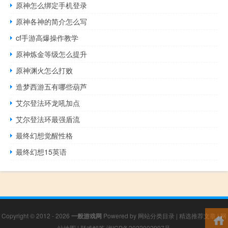
原神怎么绑定手机登录
原神各神的简介怎么写
cf手游高爆操作教学
原神炼金等级怎么提升
原神渊火怎么打败
造梦西游五有哪些葫芦
艾尔登法环龙吼加点
艾尔登法环最强盾流
最终幻想觉醒性格
最终幻想15英语
Copyright © 2012 - 2026
一般游戏网
Powered by
网站分类目录
|
精选推荐文章
|
网
站地图
|
疑难解答
湘ICP备2022002997号