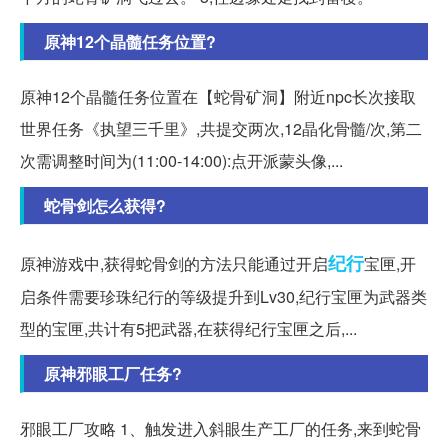
原神12个晶髓任务位置?
原神12个晶髓任务位置在【蛇骨矿洞】附近npc长次接取
世界任务《执望三千里》,共提交两次,12晶化骨髓/次,第二
次需调整时间为(11:00-14:00):点开派蒙头像,...
蛇骨剑怎么获得?
纪行
原神游戏中,获得蛇骨剑的方法只能通过开启
宝匣,开
启条件需要珍珠纪行的等级提升到Lv30,纪行宝匣为武器类
型的宝匣,共计有5把武器,在获得纪行宝匣之后,...
原神邪眼工厂任务?
邪眼工厂攻略 1、触发进入斜眼生产工厂的任务,来到蛇骨