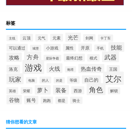
标签
光芒
云顶
元素
元气
剑网
卡丁车
主线
技能
开原
可以通过
小游戏
属性
手机
城堡
方舟
武器
攻略
最终幻想
模式
星际争霸
游戏
火线
热血传奇
洛克
王国
炮塔
艾尔
玩家
自己的
等级
的人
电脑
的是
角色
萝卜
装备
西游
英雄
荣耀
解锁
谷物
账号
跑跑
都是
骑士
猜你想看的文章