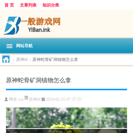
首 页
文章列表
知识分类
网站导航
>
原神ol
>
原神蛇骨矿洞镇物怎么拿
原神蛇骨矿洞镇物怎么拿
原神ol
网友:
yss
2024-02-25 07:37:35