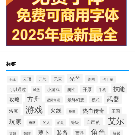
标签
光芒
云顶
元素
元气
剑网
卡丁车
主线
技能
开原
可以通过
小游戏
属性
手机
城堡
方舟
武器
攻略
最终幻想
模式
星际争霸
游戏
火线
热血传奇
洛克
王国
炮塔
艾尔
玩家
自己的
等级
的人
电脑
的是
角色
萝卜
装备
西游
英雄
荣耀
解锁