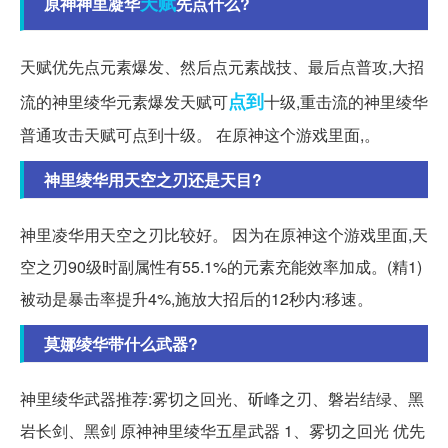
天赋
原神神里凝华
先点什么?
天赋优先点元素爆发、然后点元素战技、最后点普攻,大招
点到
流的神里绫华元素爆发天赋可
十级,重击流的神里绫华
普通攻击天赋可点到十级。 在原神这个游戏里面,。
神里绫华用天空之刃还是天目?
神里凌华用天空之刃比较好。 因为在原神这个游戏里面,天
空之刃90级时副属性有55.1%的元素充能效率加成。(精1)
被动是暴击率提升4%,施放大招后的12秒内:移速。
莫娜绫华带什么武器?
神里绫华武器推荐:雾切之回光、斫峰之刃、磐岩结绿、黑
岩长剑、黑剑 原神神里绫华五星武器 1、雾切之回光 优先