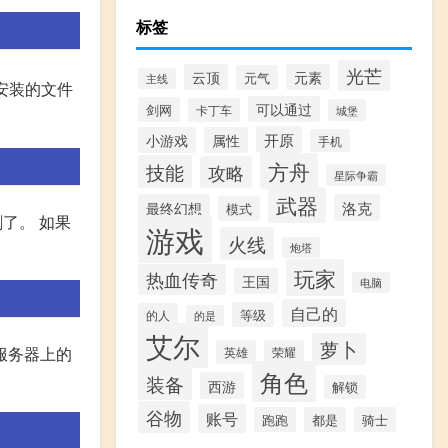
标签
光芒
云顶
元素
元气
主线
安装的文件
可以通过
剑网
卡丁车
城堡
开原
小游戏
属性
手机
方舟
技能
攻略
星际争霸
武器
最终幻想
洛克
模式
了。 如果
游戏
火线
炮塔
玩家
热血传奇
王国
电脑
自己的
等级
的人
的是
艾尔
萝卜
服务器上的
英雄
荣耀
角色
装备
西游
解锁
谷物
账号
跑跑
都是
骑士