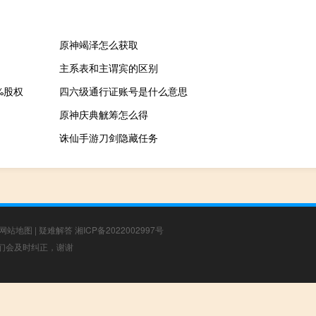
原神竭泽怎么获取
主系表和主谓宾的区别
%股权
四六级通行证账号是什么意思
原神庆典觥筹怎么得
诛仙手游刀剑隐藏任务
网站地图
|
疑难解答
湘ICP备2022002997号
，我们会及时纠正，谢谢