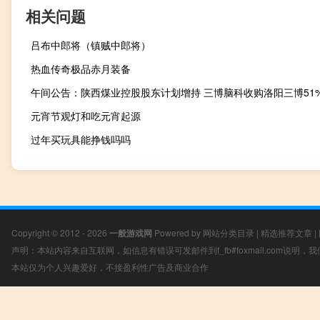
相关问题
吕布中郎将（镇贼中郎将）
热血传奇极品赤月装备
午间公告：陕西煤业控股股东计划增持 三博脑科收购洛阳三博51
元宵节观灯和吃元宵起源
过年买玩具能挣钱吗吗
Copyright © 2012 - 2026
一般游戏网
Powered by
网站分类目录
|
精选推荐文章
|
声明：本站内容来自互联网，如信息有错误可发邮件到f_fb#foxmail.com说明
本站仅为个人兴趣爱好，不接盈利性广告及商业合作