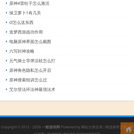
原神4雷柱子怎么激活
保卫萝卜1有几关
cf怎么送东西
造梦西游战功作用
电脑原神界面怎么截图
六写封神攻略
元气骑士导弹法杖怎么打
原神角色隐私怎么开启
原神搜索组训怎么过
艾尔登法环法神最强法术
Copyright © 2012 - 2026
一般游戏网
Powered by
网站分类目录
|
精选推荐文章
|
网
站地图
|
疑难解答
湘ICP备2022002997号