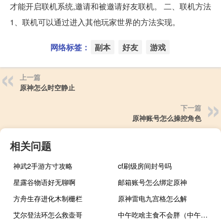
才能开启联机系统,邀请和被邀请好友联机。 二、联机方法
1、联机可以通过进入其他玩家世界的方法实现。
网络标签：
副本
好友
游戏
上一篇
原神怎么时空静止
下一篇
原神账号怎么操控角色
相关问题
神武2手游方寸攻略
cf刷级房间封号吗
星露谷物语好无聊啊
邮箱账号怎么绑定原神
方舟生存进化木制栅栏
原神雷电九宫格怎么解
艾尔登法环怎么救壶哥
中午吃啥主食不会胖（中午吃啥）