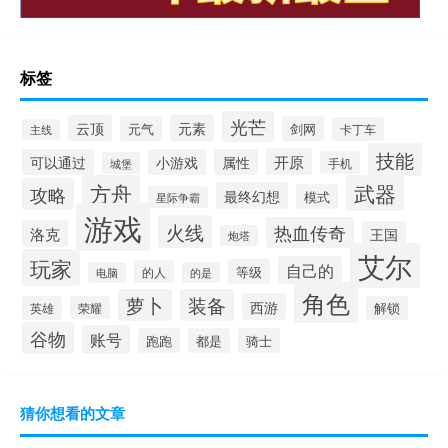
标签
光芒
云顶
元素
元气
剑网
卡丁车
主线
技能
开原
可以通过
小游戏
属性
手机
城堡
方舟
武器
攻略
最终幻想
模式
星际争霸
游戏
火线
热血传奇
洛克
王国
炮塔
艾尔
玩家
自己的
等级
的人
电脑
的是
角色
萝卜
装备
西游
英雄
荣耀
解锁
谷物
账号
跑跑
都是
骑士
猜你想看的文章