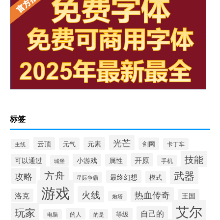
标签
光芒
云顶
元素
元气
剑网
卡丁车
主线
技能
开原
可以通过
小游戏
属性
手机
城堡
方舟
武器
攻略
最终幻想
模式
星际争霸
游戏
火线
热血传奇
洛克
王国
炮塔
艾尔
玩家
自己的
等级
的人
电脑
的是