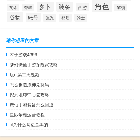
角色
萝卜
装备
西游
英雄
荣耀
解锁
谷物
账号
跑跑
都是
骑士
猜你想看的文章
木子游戏4399
梦幻诛仙手游探险家攻略
玩cf第二天视频
怎么创造原神兑换码
挖到地球中心去攻略
诛仙手游装备怎么回退
星际争霸运营教程
cf为什么两边是黑的