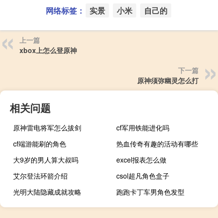
网络标签：
实景
小米
自己的
上一篇
xbox上怎么登原神
下一篇
原神须弥幽灵怎么打
相关问题
原神雷电将军怎么拔剑
cf军用铁能进化吗
cf端游能刷的角色
热血传奇有趣的活动有哪些
大9岁的男人算大叔吗
excel报表怎么做
艾尔登法环箭介绍
csol超凡角色盒子
光明大陆隐藏成就攻略
跑跑卡丁车男角色发型