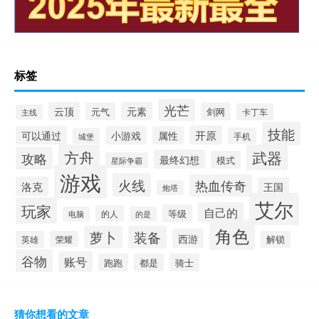
标签
光芒
云顶
元素
元气
剑网
卡丁车
主线
技能
开原
可以通过
小游戏
属性
手机
城堡
方舟
武器
攻略
最终幻想
模式
星际争霸
游戏
火线
热血传奇
洛克
王国
炮塔
艾尔
玩家
自己的
等级
的人
电脑
的是
角色
萝卜
装备
西游
英雄
荣耀
解锁
谷物
账号
跑跑
都是
骑士
猜你想看的文章