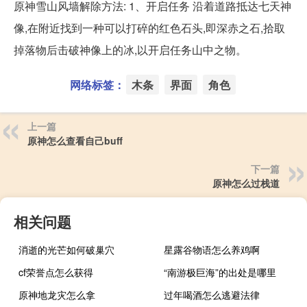
原神雪山风墙解除方法: 1、开启任务 沿着道路抵达七天神
像,在附近找到一种可以打碎的红色石头,即深赤之石,拾取
掉落物后击破神像上的冰,以开启任务山中之物。
网络标签：
木条
界面
角色
上一篇
原神怎么查看自己buff
下一篇
原神怎么过栈道
相关问题
消逝的光芒如何破巢穴
星露谷物语怎么养鸡啊
cf荣誉点怎么获得
“南游极巨海”的出处是哪里
原神地龙灾怎么拿
过年喝酒怎么逃避法律