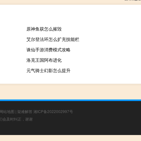
原神鱼获怎么摧毁
艾尔登法环怎么扩充技能栏
诛仙手游消费模式攻略
洛克王国阿布进化
元气骑士幻影怎么提升
网站地图
|
疑难解答
湘ICP备2022002997号
，我们会及时纠正，谢谢