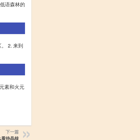
:低语森林的
 2. 来到
雷元素和火元
下一篇
么看待晶核