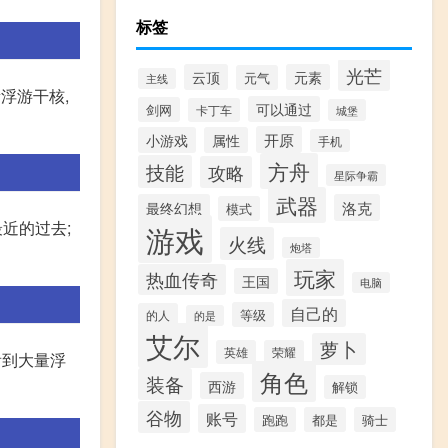
标签
光芒
云顶
元素
元气
主线
浮游干核,
可以通过
剑网
卡丁车
城堡
开原
小游戏
属性
手机
方舟
技能
攻略
星际争霸
武器
最终幻想
洛克
模式
近的过去;
游戏
火线
炮塔
玩家
热血传奇
王国
电脑
自己的
等级
的人
的是
艾尔
萝卜
英雄
荣耀
看到大量浮
角色
装备
西游
解锁
谷物
账号
跑跑
都是
骑士