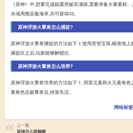
《原神》中,想要完成妮露突破至满级,需要准备大量素材
水域周围采集海草,共可获得33。
原神浮游火蕈兽怎么捕捉?
原神浮游火蕈兽捕捉的方法如下 1.使用意智宝珠,瞄准地上的
捕捉区之后,玩家能够解锁任。
原神浮游火蕈兽怎么培养?
原神浮游火蕈兽培养的方法如下 1. 用雷元素和火元素角色之
素角色击败蕈兽后,掉落失活。
网络标签
上一篇
原神怎么跳舞啊