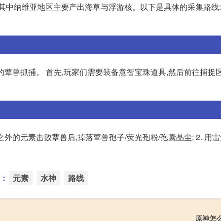
。其中纳维亚地区主要产出海草与浮游核。以下是具体的采集路线
蕈兽抓捕。 首先,玩家们需要装备意智宝珠道具,然后前往捕捉区。
外的元素击败蕈兽后,掉落蕈兽孢子/荧光孢粉/孢囊晶尘; 2. 用
：
元素
水神
路线
原神怎