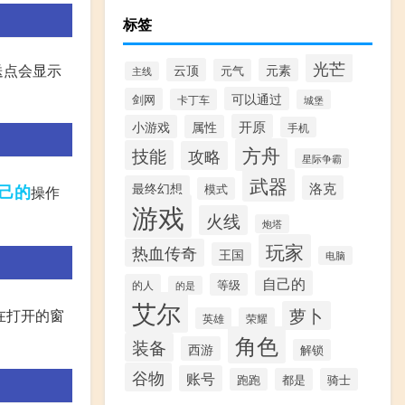
标签
光芒
送点会显示
云顶
元素
元气
主线
可以通过
剑网
卡丁车
城堡
开原
小游戏
属性
手机
方舟
技能
攻略
星际争霸
武器
最终幻想
洛克
模式
己的
操作
游戏
火线
炮塔
玩家
热血传奇
王国
电脑
自己的
等级
的人
的是
艾尔
萝卜
后在打开的窗
英雄
荣耀
角色
装备
西游
解锁
谷物
账号
跑跑
都是
骑士