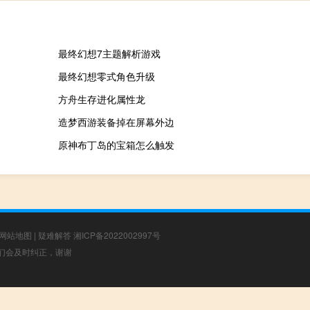
最终幻想7主题解析游戏
最终幻想零式角色升级
方舟生存进化属性龙
造梦西游装备掉在屏幕外边
原神布丁岛的宝箱怎么触发
网站地图
|
疑难解答
湘ICP备2022002997号
，我们会及时纠正，谢谢