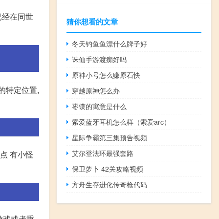
已经在同世
猜你想看的文章
冬天钓鱼鱼漂什么牌子好
诛仙手游渡痴好吗
原神小号怎么赚原石快
的特定位置,
穿越原神怎么办
枣馍的寓意是什么
索爱蓝牙耳机怎么样（索爱arc）
星际争霸第三集预告视频
艾尔登法环最强套路
点 有小怪
保卫萝卜 42关攻略视频
方舟生存进化传奇枪代码
游戏或者重