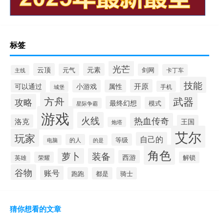
标签
光芒
云顶
元素
元气
剑网
卡丁车
主线
技能
开原
可以通过
小游戏
属性
手机
城堡
方舟
武器
攻略
最终幻想
模式
星际争霸
游戏
火线
热血传奇
洛克
王国
炮塔
艾尔
玩家
自己的
等级
的人
电脑
的是
角色
萝卜
装备
西游
英雄
荣耀
解锁
谷物
账号
跑跑
都是
骑士
猜你想看的文章