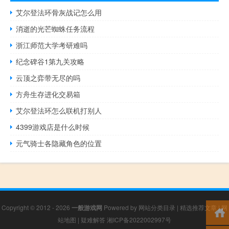
艾尔登法环骨灰战记怎么用
消逝的光芒蜘蛛任务流程
浙江师范大学考研难吗
纪念碑谷1第九关攻略
云顶之弈带无尽的吗
方舟生存进化交易箱
艾尔登法环怎么联机打别人
4399游戏店是什么时候
元气骑士各隐藏角色的位置
Copyright © 2012 - 2026
一般游戏网
Powered by
网站分类目录
|
精选推荐文章
|
网
站地图
|
疑难解答
湘ICP备2022002997号