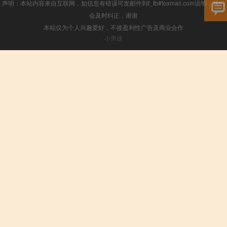
声明：本站内容来自互联网，如信息有错误可发邮件到f_fb#foxmail.com说明，我们
会及时纠正，谢谢
本站仅为个人兴趣爱好，不接盈利性广告及商业合作
小男孩