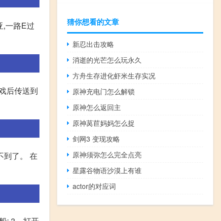
猜你想看的文章
亚,一路E过
新忍出击攻略
消逝的光芒怎么玩永久
方舟生存进化虾米生存实况
游戏后传送到
原神充电门怎么解锁
原神怎么返回主
原神莴苣妈妈怎么捉
剑网3 变现攻略
原神须弥怎么完全点亮
到了。 在
星露谷物语沙漠上有谁
actor的对应词
; 3、打开