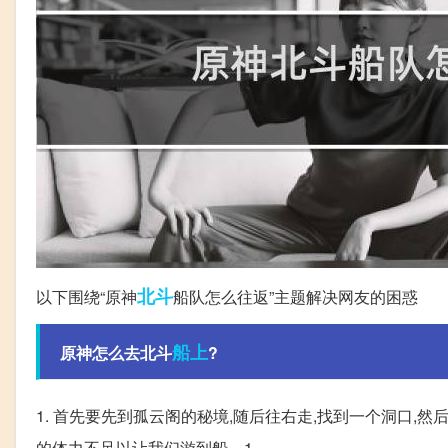
北斗
以下围绕“原神
船队怎么往返”主题解决网友的困惑
船上
原神怎么去北斗
?
1. 首先要先到孤云阁的秘境,随后往右走,找到一个洞口,然
的体力不足以让我们游到船... 1。