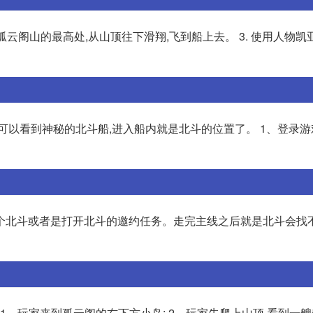
孤云阁山的最高处,从山顶往下滑翔,飞到船上去。 3. 使用人物凯
可以看到神秘的北斗船,进入船内就是北斗的位置了。 1、登录
个北斗或者是打开北斗的邀约任务。走完主线之后就是北斗会找不
1、玩家来到孤云阁的右下方小岛; 2、玩家先爬上山顶,看到一艘船