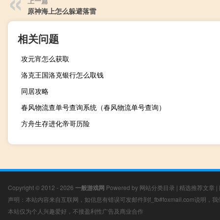
上一篇
原神海上怎么躲避落雷
相关问题
攻元宵怎么获取
洛克王国洛克银行怎么取钱
同居攻略
春风物流查单号查询系统（春风物流单号查询）
方舟生存进化帝哥历险
Copyright © 2012 - 2026
一般游戏网
Powered by
网站分类目录
|
精选推荐文章
|
声明：本站内容来自互联网，如信息有错误可发邮件到f_fb#foxmail.com说明
本站仅为个人兴趣爱好，不接盈利性广告及商业合作