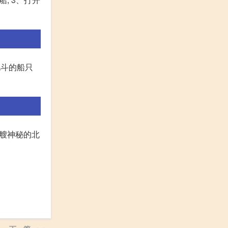
北斗的船只
一艘神秘的北