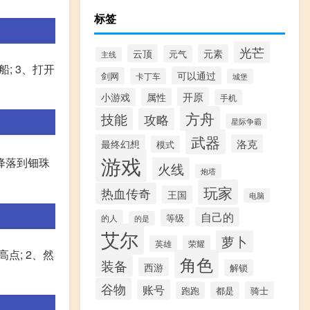
标签
光芒
云顶
元素
元气
主线
; 3、打开
可以通过
剑网
卡丁车
城堡
开原
小游戏
属性
手机
方舟
技能
攻略
星际争霸
武器
最终幻想
洛克
模式
游戏
降落到钿珠
火线
炮塔
玩家
热血传奇
王国
电脑
自己的
等级
的人
的是
艾尔
萝卜
英雄
荣耀
点; 2、然
角色
装备
西游
解锁
谷物
账号
跑跑
都是
骑士