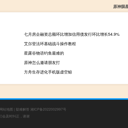
原神陨
七月房企融资总额环比增加信用债发行环比增长54.9%
艾尔登法环基础战斗操作教程
星露谷物语钓鱼最难的
原神怎么邀请朋友打
方舟生存进化手机版虚空鲸
网站地图
|
疑难解答
湘ICP备2022002997号
，我们会及时纠正，谢谢