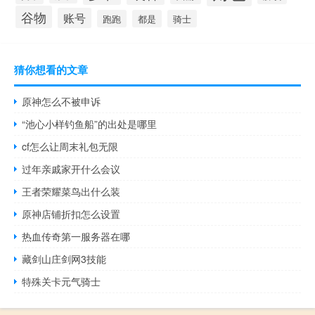
谷物
账号
跑跑
都是
骑士
猜你想看的文章
原神怎么不被申诉
“池心小样钓鱼船”的出处是哪里
cf怎么让周末礼包无限
过年亲戚家开什么会议
王者荣耀菜鸟出什么装
原神店铺折扣怎么设置
热血传奇第一服务器在哪
藏剑山庄剑网3技能
特殊关卡元气骑士