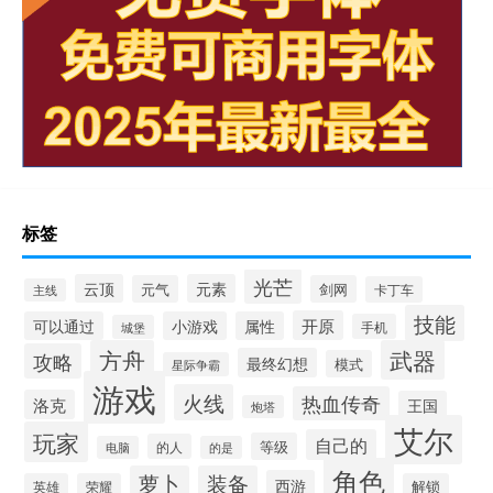
标签
光芒
云顶
元素
元气
剑网
卡丁车
主线
技能
开原
可以通过
小游戏
属性
手机
城堡
方舟
武器
攻略
最终幻想
模式
星际争霸
游戏
火线
热血传奇
洛克
王国
炮塔
艾尔
玩家
自己的
等级
的人
电脑
的是
角色
萝卜
装备
西游
英雄
荣耀
解锁