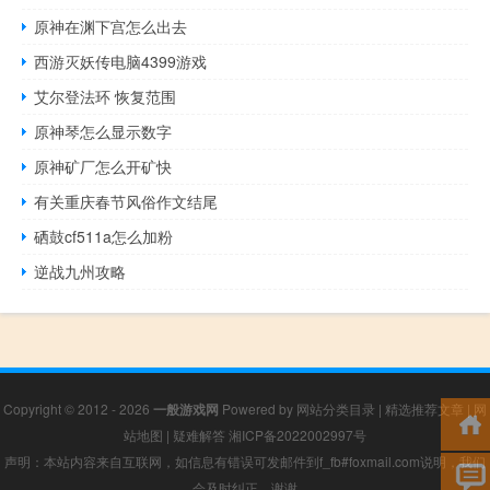
原神在渊下宫怎么出去
西游灭妖传电脑4399游戏
艾尔登法环 恢复范围
原神琴怎么显示数字
原神矿厂怎么开矿快
有关重庆春节风俗作文结尾
硒鼓cf511a怎么加粉
逆战九州攻略
Copyright © 2012 - 2026
一般游戏网
Powered by
网站分类目录
|
精选推荐文章
|
网
站地图
|
疑难解答
湘ICP备2022002997号
声明：本站内容来自互联网，如信息有错误可发邮件到f_fb#foxmail.com说明，我们
会及时纠正，谢谢