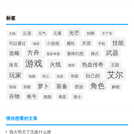
标签
光芒
云顶
元素
元气
剑网
卡丁车
主线
技能
开原
可以通过
小游戏
属性
手机
城堡
方舟
武器
攻略
最终幻想
模式
星际争霸
游戏
火线
热血传奇
洛克
王国
炮塔
艾尔
玩家
自己的
等级
的人
电脑
的是
角色
萝卜
装备
西游
英雄
荣耀
解锁
谷物
账号
跑跑
都是
骑士
猜你想看的文章
我大明天下无敌什么梗