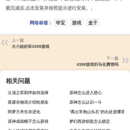
载完成后,点击安装并按照提示进行安装。。
网络标签：
夺宝
游戏
盒子
上一篇
大小姐好坏4399游戏
下一篇
4399游戏归马化腾管吗
相关问题
云顶之弈羁绊如何选择
原神怎么进入慈心
星露谷物语介绍给朋友
原神怎么认识一斗
阿梦方舟生存进化
“矞云常抱山头石”的出处是哪里
原神成就帽子怎么获得
梦幻西游钥匙怎么锁定