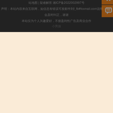
站地图
|
疑难解答
湘ICP备2022002997号
声明：本站内容来自互联网，如信息有错误可发邮件到f_fb#foxmail.com说明，我们
会及时纠正，谢谢
本站仅为个人兴趣爱好，不接盈利性广告及商业合作
小男孩