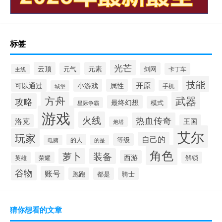
标签
光芒
云顶
元素
元气
剑网
卡丁车
主线
技能
开原
可以通过
小游戏
属性
手机
城堡
方舟
武器
攻略
最终幻想
模式
星际争霸
游戏
火线
热血传奇
洛克
王国
炮塔
艾尔
玩家
自己的
等级
的人
电脑
的是
角色
萝卜
装备
西游
英雄
荣耀
解锁
谷物
账号
跑跑
都是
骑士
猜你想看的文章