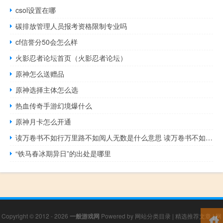
csol设置在哪
碳排放管理人员报考资格限制专业吗
cf信誉分50会怎么样
火影忍者论坛首页（火影忍者论坛）
原神怎么送赠品
原神选择主体怎么选
热血传奇手游幻境爆什么
原神月卡怎么开通
读万卷书不如行万里路不如阅人无数是什么意思 读万卷书不如行千里路
“铁马春冰期异日”的出处是哪里
Copyright © 2012 - 2026
一般游戏网
Powered by
网站分类目录
|
精选推荐文章
|
网