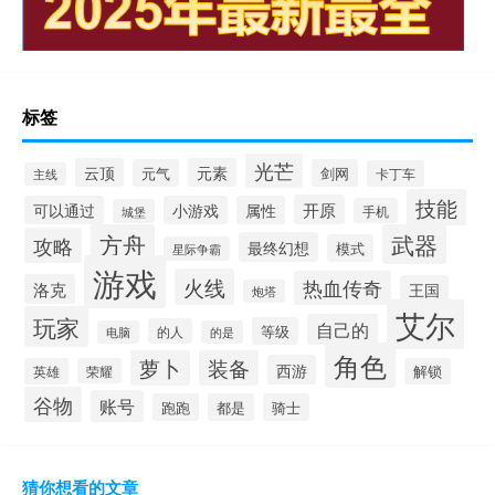
标签
光芒
云顶
元素
元气
剑网
卡丁车
主线
技能
开原
可以通过
小游戏
属性
手机
城堡
方舟
武器
攻略
最终幻想
模式
星际争霸
游戏
火线
热血传奇
洛克
王国
炮塔
艾尔
玩家
自己的
等级
的人
电脑
的是
角色
萝卜
装备
西游
英雄
荣耀
解锁
谷物
账号
跑跑
都是
骑士
猜你想看的文章